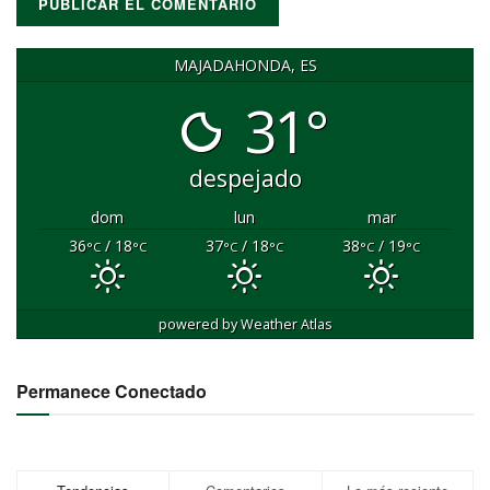
MAJADAHONDA, ES
31°
despejado
dom
lun
mar
36
/ 18
37
/ 18
38
/ 19
°C
°C
°C
°C
°C
°C
powered by
Weather Atlas
Permanece Conectado