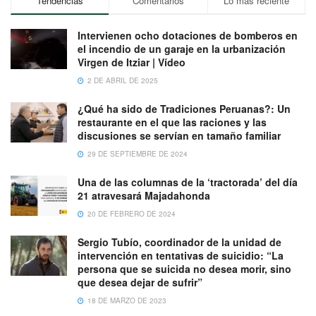
Tendencias
Comentarios
Lo más reciente
Intervienen ocho dotaciones de bomberos en
el incendio de un garaje en la urbanización
Virgen de Itziar | Vídeo
2 DE ABRIL DE 2025
¿Qué ha sido de Tradiciones Peruanas?: Un
restaurante en el que las raciones y las
discusiones se servían en tamaño familiar
29 DE SEPTIEMBRE DE 2024
Una de las columnas de la ‘tractorada’ del día
21 atravesará Majadahonda
20 DE FEBRERO DE 2024
Sergio Tubío, coordinador de la unidad de
intervención en tentativas de suicidio: “La
persona que se suicida no desea morir, sino
que desea dejar de sufrir”
18 DE MARZO DE 2023