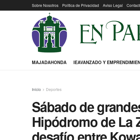
Sobre Nosotros
Política de Privacidad
Aviso Legal
Contact
MAJADAHONDA
IEAVANZADO Y EMPRENDIMIE
Inicio
Deportes
Sábado de grandes
Hipódromo de La Z
desafío entre Kow