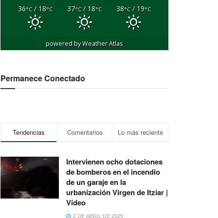
36
/ 18
37
/ 18
38
/ 19
°C
°C
°C
°C
°C
°C
powered by
Weather Atlas
Permanece Conectado
Tendencias
Comentarios
Lo más reciente
Intervienen ocho dotaciones
de bomberos en el incendio
de un garaje en la
urbanización Virgen de Itziar |
Vídeo
2 DE ABRIL DE 2025