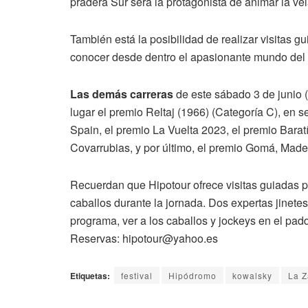
pradera Sur será la protagonista de animar la ve
También está la posibilidad de realizar visitas 
conocer desde dentro el apasionante mundo del t
Las demás carreras
de este sábado 3 de junio (
lugar el premio Reltaj (1966) (Categoría C), e
Spain, el premio La Vuelta 2023, el premio Bara
Covarrubias, y por último, el premio Gomá, Made
Recuerdan que Hipotour ofrece visitas guiadas p
caballos durante la jornada. Dos expertas jinetes
programa, ver a los caballos y jockeys en el padd
Reservas: hipotour@yahoo.es
Etiquetas:
festival
Hipódromo
kowalsky
La Z