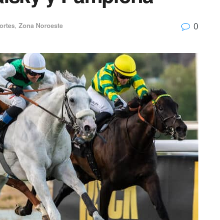
0
ortes
,
Zona Noroeste