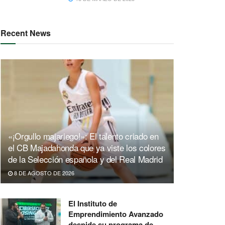
Recent News
«¡Orgullo majariego!»: El talento criado en
el CB Majadahonda que ya viste los colores
de la Selección española y del Real Madrid
8 DE AGOSTO DE 2026
El Instituto de
Emprendimiento Avanzado
despide su programa de