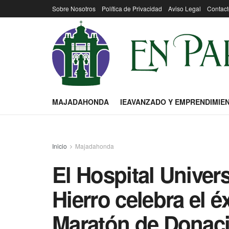
Sobre Nosotros
Política de Privacidad
Aviso Legal
Contact
MAJADAHONDA
IEAVANZADO Y EMPRENDIMIE
Inicio
Majadahonda
El Hospital Univers
Hierro celebra el é
Maratón de Donac