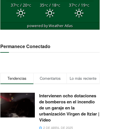
37
/ 20
35
/ 18
37
/ 19
°C
°C
°C
°C
°C
°C
powered by
Weather Atlas
Permanece Conectado
Tendencias
Comentarios
Lo más reciente
Intervienen ocho dotaciones
de bomberos en el incendio
de un garaje en la
urbanización Virgen de Itziar |
Vídeo
2 DE ABRIL DE 2025