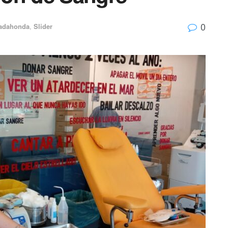
0
adahonda
,
Slider