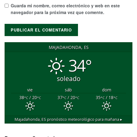
Guarda mi nombre, correo electrónico y web en este
navegador para la próxima vez que comente.
MAJADAHONDA, ES
34°
soleado
vie
sáb
dom
38
/ 20
37
/ 20
35
/ 18
°C
°C
°C
°C
°C
°C
Majadahonda, ES
pronóstico meteorológico para mañana ▸