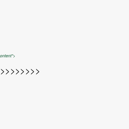
ontent">
>>>>>>>>