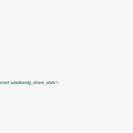
lafrir”
expand="700
>>>>>>>>
crect-sdadeardg_share_stats">
13 de3ma