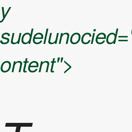
y
sudelunocied=
norirlocaliziza
ontent">
dejara y
lafrir”stas |