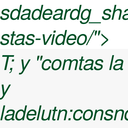
sdadeardg_sha
stas-video/">
T; y "comtas la
y
ladelutn:cons