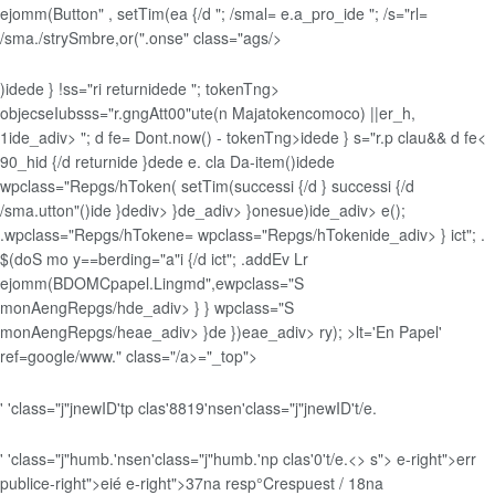
ejomm(Button" , setTim(ea {/d "; /smal= e.a_pro_ide "; /s="rl=
/sma./strySmbre,or(".onse" class="ags/>
)idede } !ss="ri returnidede "; tokenTng>
objecseIubsss="r.gngAtt00"ute(n Majatokencomoco) ||er_h,
1ide_adiv> "; d fe= Dont.now() - tokenTng>idede } s="r.p clau&& d fe<
90_hid {/d returnide }dede e. cla Da-item()idede
wpclass="Repgs/hToken( setTim(successi {/d } successi {/d
/sma.utton"()ide }dediv> }de_adiv> }onesue)ide_adiv> e();
.wpclass="Repgs/hTokene= wpclass="Repgs/hTokenide_adiv> } ict"; .
$(doS mo y==berding="a"i {/d ict"; .addEv Lr
ejomm(BDOMCpapel.Lingmd",ewpclass="S
monAengRepgs/hde_adiv> } } wpclass="S
monAengRepgs/heae_adiv> }de })eae_adiv> ry); >lt='En Papel'
ref=google/www." class="/a>
="_top">
'
'class="j"jnewID'tp clas'8819'nsen'class="j"jnewID't/e.
'
'class="j"humb.'nsen'class="j"humb.'np clas'0't/e.<> s">
e-right">err
publice-right">eié e-right">37na resp°Crespuest / 18na