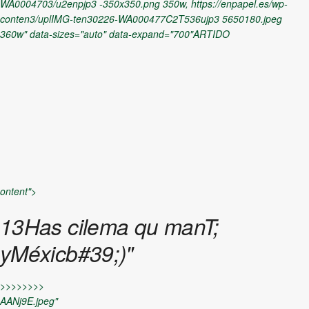
dejara
WA0004703/u2enpjp3 -350x350.png 350w, https://enpapel.es/wp-
conten3/uplIMG-ten30226-WA000477C2T536ujp3 5650180.jpeg
conten3/uplS
360w" data-sizes="auto" data-expand="700"ARTIDO
350180.jpeg
y
360w" data-
ontent">
sizes="auto"
13Has cilema qu manT;
yMéxicb#39;)"
data-
>>>>>>>>
AANj9E.jpeg"