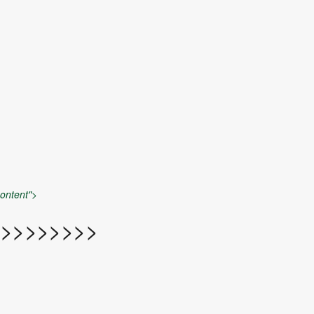
ontent">
>>>>>>>>