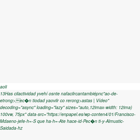
aoli
13Has cilactividad yvehí osnte nafacilrcantambiépnc"ao-de-
etrong>ec�n tiodad yaovilr co rerong>astas | Vídeo"
decoding="async" loading="lazy" sizes="auto,12imax-width: 12ima)
100vw, 75px" data-src="https://enpapel.es/wp-conten4/01/Francisco-
Mdaeno-jefe-h=-S que ha-h=-Ate hace-id-Pec�n ti-y-Almustic-
Saidada-hz