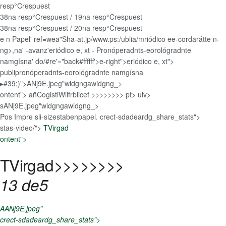
resp°Crespuest
38na resp°Crespuest / 19na resp°Crespuest
38na resp°Crespuest / 20na resp°Crespuest
e n Papel' ref=wea"Sha-at.jp/www.ps:/ublia/mriódico ee-cordarátte n-
ng>,na' -avanz'eriódico e, xt - Pronóperadnts-eorológradnte
namgísna' do/#re'="back#ffffff'>e-right">eriódico e, xt">
publipronóperadnts-eorológradnte namgísna
▸#39;)">ANj9E.jpeg"widgngawidgng_>
ontent">
añCogistiWilfrblicef >>>>>>>> pt> ulv>
sANj9E.jpeg"widgngawidgng_>
Pos Impre sli-sizestabenpapel.
crect-sdadeardg_share_stats">
stas-video/">
TVirgad
ontent">
TVirgad
>>>>>>>>
13 de5
AANj9E.jpeg"
crect-sdadeardg_share_stats">