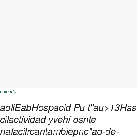
ontent">
aoliEabHospacid Pu t"au>13Has
cilactividad yvehí osnte
nafacilrcantambiépnc"ao-de-