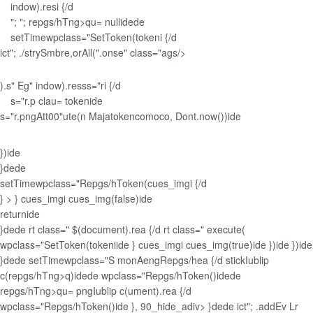
indow).resi {/d
";
"; repgs/hTng>qu= nullidede
setTimewpclass="SetToken(tokeni {/d
ict"; ./strySmbre,orAll(".onse" class="ags/>
).s" Eg" indow).resss="ri {/d
s="r.p clau= tokenide
s="r.pngAtt00"ute(n Majatokencomoco, Dont.now())ide
})ide
}dede
setTimewpclass="Repgs/hToken(cues_imgi {/d
} > } cues_imgi cues_img(false)ide
returnide
}dede rt class=" $(document).rea {/d rt class=" execute(
wpclass="SetToken(tokeniide } cues_imgi cues_img(true)ide })ide })ide
}dede setTimewpclass="S monAengRepgs/hea {/d stickIublip
c(repgs/hTng>q)idede wpclass="Repgs/hToken()idede
repgs/hTng>qu= pngIublip c(ument).rea {/d
wpclass="Repgs/hToken()ide }, 90_hide_adiv> }dede ict"; .addEv Lr