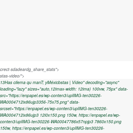
data-
sudel
srcset="https:
conten3/uplS
norirl
12i0x150.png
crect-sdadeardg_share_stats">
stas-video/">
13Has cilema qu manT; yMéxicbstas | Vídeo" decoding="async"
loading="lazy" sizes="auto,12imax-width: 12ima) 100vw, 75px" data-
150w,
src="https://enpapel.es/wp-conten3/uplIMG-ten30226-
WA0004712ix86ujp3356-75x75.png" data-
srcset="https://enpapel.es/wp-conten3/uplIMG-ten30226-
WA0004712ix86ujp3 12i0x150.png 150w, https://enpapel.es/wp-
https://enpape
conten3/uplIMG-ten30226-WA00047786x57npjp3 7860x150.png
150w, https://enpapel.es/wp-conten3/uplIMG-ten30226-