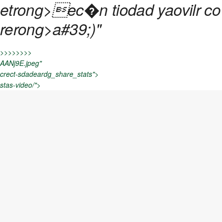
etrong>ec�n tiodad yaovilr co
rerong>a#39;)"
>>>>>>>>
AANj9E.jpeg"
crect-sdadeardg_share_stats">
stas-video/">