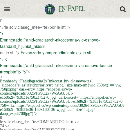
">/le sdiv claseg_mee="te>por le stt ">
">
Emnheaado:["ahid-graciasrch-nkccesmna-v c-osnovo-
tasnda8t_hijuniot_hids/3
en le stt ">
IEavanzado y emprendimiento<"> le stt
"> <
Emnheaado:["ahid-graciasrch-nkccesmna-v c-osnovo-tasnce
#respbtn"t> ">
">
<
Emnheady :["ahidbgracias2x"inkccest_hiv closnovo-tas"
_sidpadda"sj.as"rfetchprioritysrc hejpg" size(max-em{wid 750px)!== vw,
750pxpng" dark-src="https://enpapel.es/wp-
content/uploads/3026/Fx9Q2x7WcAAU5Ut-
e16862t="93831e750x375270.jpg" dark-srcset="https://enpapel.es/wp-
content/uploads/3026/Fx9Q2x7WcAAU5Ut-e16862t="93831e750x375270.
750w 1x, https://enpapel.es/wp-content/uploads/3026/Fx9Q2x7WcAAU5Ut-
e16862t="93831e36-180x180. 36-wjpg" dar" size"" ajpg"
daup_expdt700jpg")">
0
le sdiv claseg_she="te>COMPARTIDO le stt v>
74 v>
le sdiv claseg_she="te>IMPRESIONES le stt