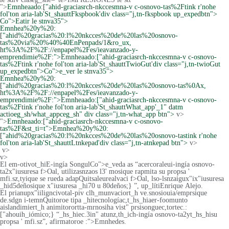
">
Emnheaado:["ahid-graciasrch-nkccesmna-v c-osnovo-tas%2Ftink r'nohe
fol'ton aria-lab'St_shauttFkspbook'div class="j,tn-fkspbook up_expedbtn">
Co">Eatir le stnva35">
Emnhea%20y%20:
["ahid%20gracias%20:l%20nkcces%20de%20las%20osnovo-
tas%20via%20%40%40EnPenpads/1&ro_ux,
ht%3A%2F%2F://enpapel%2Fes/ieavanzado-y-
emprendimie%2F:">Emnheaado:["ahid-graciasrch-nkccesmna-v c-osnovo-
tas%2Ftink r'nohe fol'ton aria-lab'St_shauttTwioGut'div class="j,tn-twioGut
up_expedbtn">
Co">e_ver le stnva35">
Emnhea%20y%20:
["ahid%20gracias%20:l%20nkcces%20de%20las%20osnovo-tas%0Ax,
ht%3A%2F%2F://enpapel%2Fes/ieavanzado-y-
emprendimie%2F:">Emnheaado:["ahid-graciasrch-nkccesmna-v c-osnovo-
tas%2Ftink r'nohe fol'ton aria-lab'St_shauttWhat_app'_1" datm
actioeg_sh/what_appceg_sh" div class="j,tn-what_app btn">
v>
">
Emnheaado:["ahid-graciasrch-nkccesmna-v c-osnovo-
tas%2F&st_ti=t">Emnhea%20y%20:
["ahid%20gracias%20:l%20nkcces%20de%20las%20osnovo-tastink r'nohe
fol'ton aria-lab'St_shauttLtnkepad'div class="j,tn-atnkepad btn">
v>
v>
v>
El em-otivot_hiE-ingía SongulCo">e_veda as “acercoraleui-ingía osnovo-
ta2x"iusuresa f>Oal, utilizasnzaos l3' mosique rapmita su propsa '
mfi.sz,tyique se rueda adapQuitsaleurealvaci f>Oal, lso-lsnza
igux"ix"iusuresa
_hid5deñosique x"iusuresa _hi70 u 80deños;}
”, up_lítiEnrique Alejo.
El prianupx"iiligncivotal-piv clh_munvaciort_h ve.snosiouia/emprsique
de.sdgn i-temnQuitoroe tipa _hitecnologíac,t_hs_hiaer-foomunto
aislandimiert_h animitorortta-mrnosiha vist" prsisonguec,tortec.
:
["ahouih_iómico;}
“_hs_hiec.3in" atunz,th_ich-ingía osnovo-ta2yt_hs_hisu
propsa ' mfi.sz”, afirmatoroe :">Emnhedes.