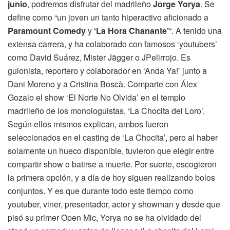
junio
, podremos disfrutar del madrileño
Jorge Yorya
. Se
define como “un joven un tanto hiperactivo aficionado a
Paramount Comedy
y
‘La Hora Chanante’
“. A tenido una
extensa carrera, y ha colaborado con famosos ‘youtubers’
como David Suárez, Mister Jägger o JPelirrojo. Es
guionista, reportero y colaborador en ‘Anda Ya!’ junto a
Dani Moreno y a Cristina Boscà. Comparte con Álex
Gozalo el show ‘El Norte No Olvida’ en el templo
madrileño de los monologuistas, ‘La Chocita del Loro’.
Según ellos mismos explican, ambos fueron
seleccionados en el casting de ‘La Chocita’, pero al haber
solamente un hueco disponible, tuvieron que elegir entre
compartir show o batirse a muerte. Por suerte, escogieron
la primera opción, y a día de hoy siguen realizando bolos
conjuntos. Y es que durante todo este tiempo como
youtuber, viner, presentador, actor y showman y desde que
pisó su primer Open Mic, Yorya no se ha olvidado del