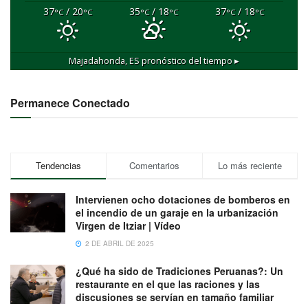
37
/ 20
35
/ 18
37
/ 18
°C
°C
°C
°C
°C
°C
Majadahonda, ES
pronóstico del tiempo ▸
Permanece Conectado
Tendencias
Comentarios
Lo más reciente
Intervienen ocho dotaciones de bomberos en
el incendio de un garaje en la urbanización
Virgen de Itziar | Vídeo
2 DE ABRIL DE 2025
¿Qué ha sido de Tradiciones Peruanas?: Un
restaurante en el que las raciones y las
discusiones se servían en tamaño familiar