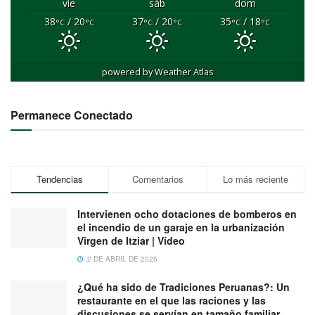
vie
sáb
dom
38
/ 20
37
/ 20
35
/ 18
°C
°C
°C
°C
°C
°C
powered by
Weather Atlas
Permanece Conectado
Tendencias
Comentarios
Lo más reciente
Intervienen ocho dotaciones de bomberos en
el incendio de un garaje en la urbanización
Virgen de Itziar | Vídeo
2 DE ABRIL DE 2025
¿Qué ha sido de Tradiciones Peruanas?: Un
restaurante en el que las raciones y las
discusiones se servían en tamaño familiar