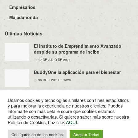
Empresarios
Majadahonda
Últimas Noticias
El Instituto de Emprendimiento Avanzado
despide su programa de Incibe
17 DE JULIO DE 2026
BuddyOne la aplicación para el bienestar
30 DE JUNIO DE 2026
Usamos cookies y tecnologías similares con fines estadísticos
y para mejorar la experiencia de nuestros clientes. Puedes
informarte con más detalle sobre qué cookies estamos
utilizando o desactivarlas. Si quieres saber más sobre nuestra
Sobre Nosotros
Política de Privacidad
Aviso Legal
Política de Cookies, haz click
AQUÍ
.
Contacto
© 2022
Enpapel
- Tu periodico de Madahonda.
Configuración de las cookies
Aceptar Todas