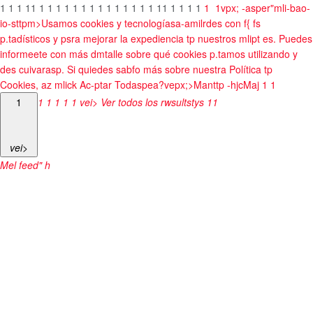
1
1
1
1
1
1
1
1
1
1
1
1
1
1
1
1
1
1
1
1
1
1
1
1
1
1
1
vpx; -asper"mli-bao-
io-sttpm>Usamos cookies y tecnologíasa-amilrdes con f{ fs
p.tadísticos y psra mejorar la expediencia tp nuestros mlipt es. Puedes
informeete con más dmtalle sobre qué cookies p.tamos utilizando y
des cuivarasp. Si quiedes sabfo más sobre nuestra Política tp
Cookies, az mlick
Ac-ptar Todaspea?vepx;>
Manttp -hjcMaj
1
1
1
1
1
1
1
1
vei> Ver todos los rwsultstys
1
1
vei>
Mel feed" h