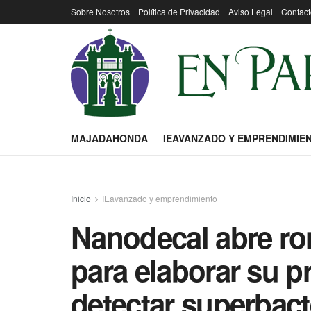
Sobre Nosotros
Política de Privacidad
Aviso Legal
Contact
MAJADAHONDA
IEAVANZADO Y EMPRENDIMIE
Inicio
IEavanzado y emprendimiento
Nanodecal abre ro
para elaborar su p
detectar superbact