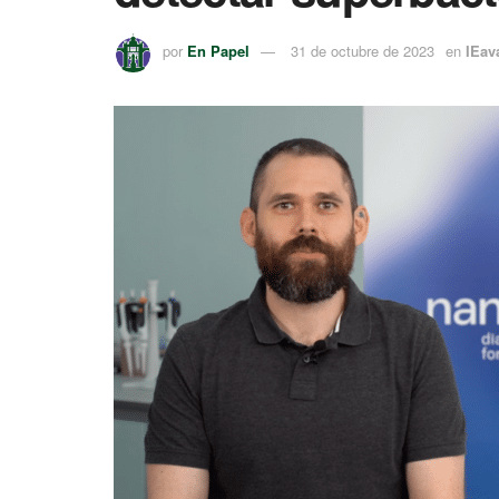
por
En Papel
31 de octubre de 2023
en
IEav