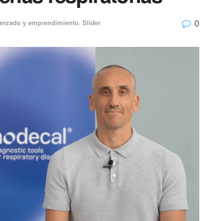
0
anzado y emprendimiento
,
Slider