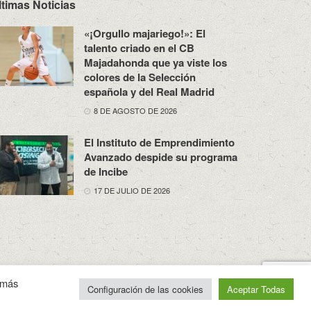
ltimas Noticias
«¡Orgullo majariego!»: El
talento criado en el CB
Majadahonda que ya viste los
colores de la Selección
española y del Real Madrid
8 DE AGOSTO DE 2026
El Instituto de Emprendimiento
Avanzado despide su programa
de Incibe
17 DE JULIO DE 2026
osotros
Política de Privacidad
Aviso Legal
Contacto
n más
Configuración de las cookies
Aceptar Todas