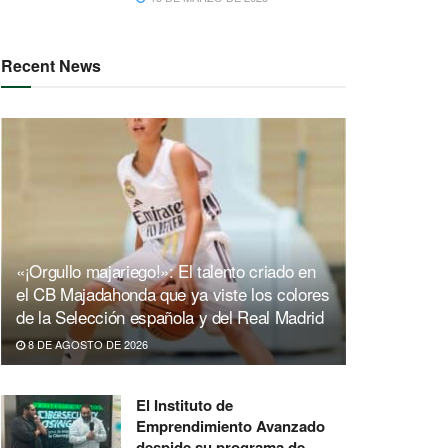
Recent News
«¡Orgullo majariego!»: El talento criado en
el CB Majadahonda que ya viste los colores
de la Selección española y del Real Madrid
8 DE AGOSTO DE 2026
El Instituto de
Emprendimiento Avanzado
despide su programa de