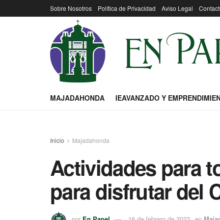
Sobre Nosotros
Política de Privacidad
Aviso Legal
Contact
MAJADAHONDA
IEAVANZADO Y EMPRENDIMIE
Inicio
Majadahonda
Actividades para t
para disfrutar del 
por
En Papel
16 de febrero de 2023
en
Maja