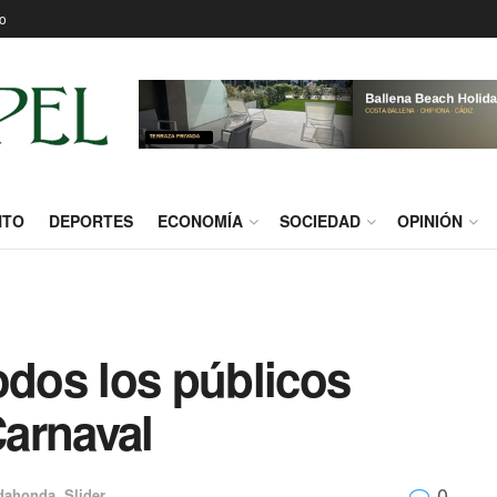
o
NTO
DEPORTES
ECONOMÍA
SOCIEDAD
OPINIÓN
odos los públicos
Carnaval
0
dahonda
,
Slider