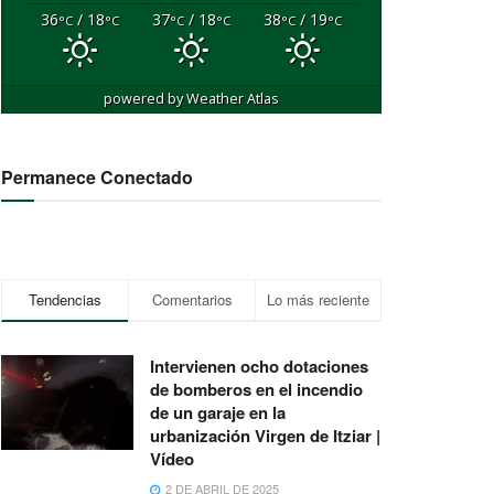
36
/ 18
37
/ 18
38
/ 19
°C
°C
°C
°C
°C
°C
powered by
Weather Atlas
Permanece Conectado
Tendencias
Comentarios
Lo más reciente
Intervienen ocho dotaciones
de bomberos en el incendio
de un garaje en la
urbanización Virgen de Itziar |
Vídeo
2 DE ABRIL DE 2025