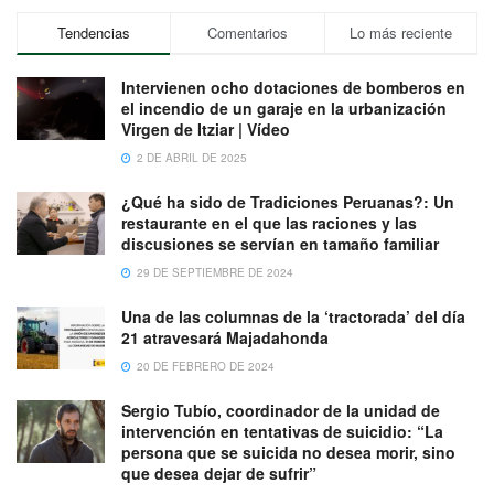
Tendencias
Comentarios
Lo más reciente
Intervienen ocho dotaciones de bomberos en
el incendio de un garaje en la urbanización
Virgen de Itziar | Vídeo
2 DE ABRIL DE 2025
¿Qué ha sido de Tradiciones Peruanas?: Un
restaurante en el que las raciones y las
discusiones se servían en tamaño familiar
29 DE SEPTIEMBRE DE 2024
Una de las columnas de la ‘tractorada’ del día
21 atravesará Majadahonda
20 DE FEBRERO DE 2024
Sergio Tubío, coordinador de la unidad de
intervención en tentativas de suicidio: “La
persona que se suicida no desea morir, sino
que desea dejar de sufrir”