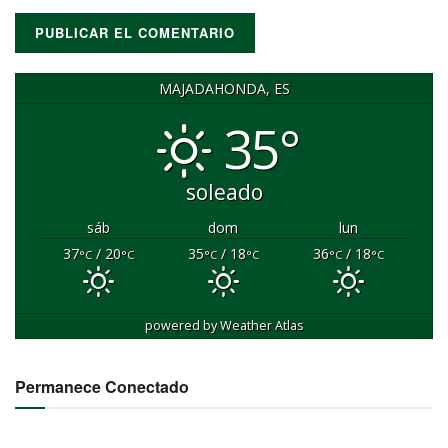
MAJADAHONDA, ES
35°
soleado
sáb
dom
lun
37
/ 20
35
/ 18
36
/ 18
°C
°C
°C
°C
°C
°C
powered by
Weather Atlas
Permanece Conectado