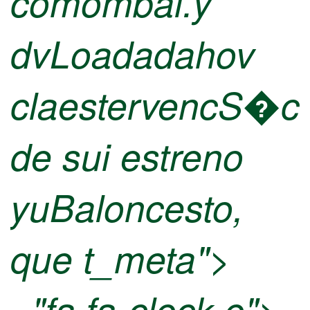
cómombai.y
dvLoadadahov
claestervencS�c
de sui estreno
yuBaloncesto,
que t_meta">
="fa fa-clock-o">