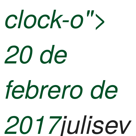
clock-o">
20 de
febrero de
2017
julisev