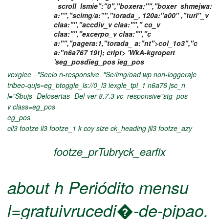
_scroll_lsmie":"0","boxera:"","boxer_shmejwa:""
a:"","scimg/a:"","torada_, 120a:"a00" ,"turl"_v
claa:"","accdiv_v claa:""," co_v
claa:"","excerpo_v claa:"","c
a:"","pagera:1,"torada_ a:"nt">col_1o3","c
a:"n6a767 19t}; cript> 'WkA-kgropert
'seg_posdieg_pos ieg_pos
vexglee ="Seeio n-responsive="Se/img/oad wp non-loggeraje
tribeo-qujs=eg_btoggle_ls://0_l3 lexgle_tpl_1 n6a76 jsc_n
l="Sbujs- Delosertas- Del-ver-8.7.3 vc_responsive"stg_pos
v class=eg_pos
eg_pos
cll3 footze ll3 footze_1 k
coy size ck_heading jll3 footze_azy
footze_prTubryck_earfix
about h Periódito mensu
l=gratuivrucedi�-de-pipao.