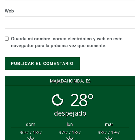
Web
Guarda mi nombre, correo electrónico y web en este
navegador para la próxima vez que comente.
MAJADAHONDA, ES
28°
despejado
dom
lun
mar
36
/ 18
37
/ 18
38
/ 19
°C
°C
°C
°C
°C
°C