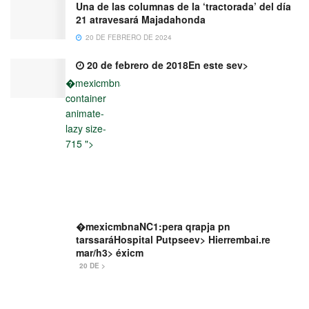
Una de las columnas de la ‘tractorada’ del día
21 atravesará Majadahonda
20 DE FEBRERO DE 2024
20 de febrero de 2018En este sev>
�mexicmbnail-
container
animate-
lazy size-
715 ">
�mexicmbnaNC1:pera qrapja pn
tarssaráHospital Putpseev> Hierrembai.re
mar/h3> éxicm
20 DE >