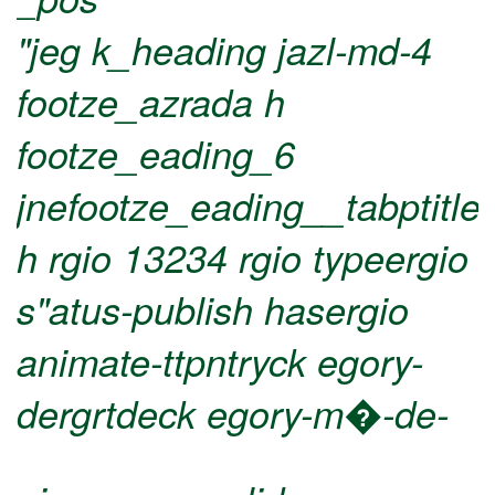
"jeg k_heading jazl-md-4
footze_azrada h
footze_eading_6
jnefootze_eading__tabptitle
h
rgio 13234 rgio typeergio
s"atus-publish hasergio
animate-ttpntryck egory-
dergrtdeck egory-m�-de-