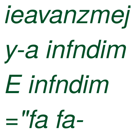
ieavanzmej
y-a infndim
E infndim
="fa fa-