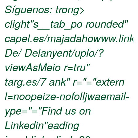
Síguenos: trong>
clight"s__tab_po rounded"
capel.es/majadahowww.linke
De/ Delanyent/uplo/?
viewAsMeio r=tru"
targ.es/7 ank" r="="extern
l=noopeize-nofolljwaemail-
ype="="Find us on
Linkedin"eading