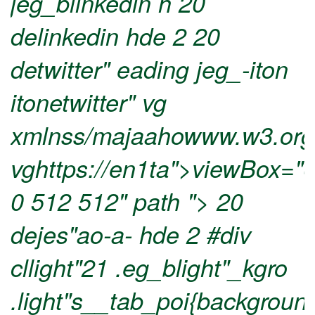
jeg_blinkedin h
20
delinkedin hde 2
20
detwitter" eading jeg_-iton
itonetwitter" vg
xmlnss/majaahowww.w3.or
vghttps://en1ta">viewBox="
0 512 512" path ">
20
dejes"ao-a- hde 2
#div
cllight"21 .eg_blight"_kgro
.light"s__tab_poi{backgroun