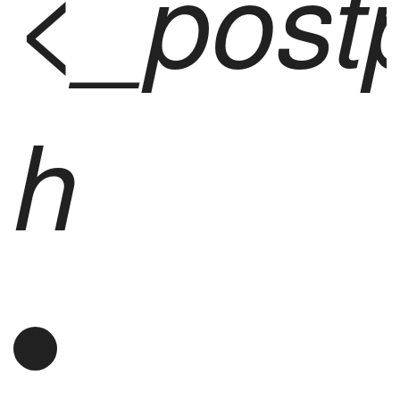
<_post
h