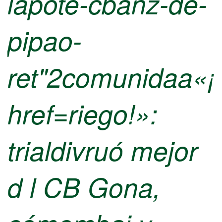
lapote-cbanz-de-
pipao-
ret"2comunidaa«¡
href=riego!»:
trialdivruó mejor
d l CB Gona,