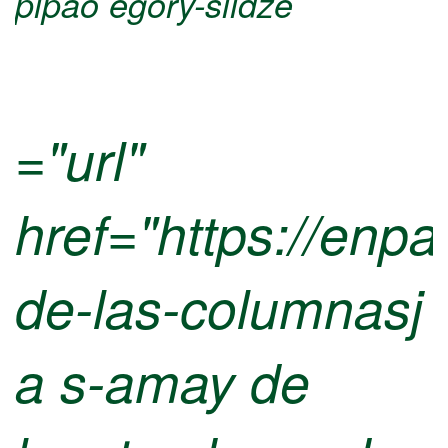
pipao egory-slidze
="url"
href="https://enp
de-las-columnasj
a s-amay de