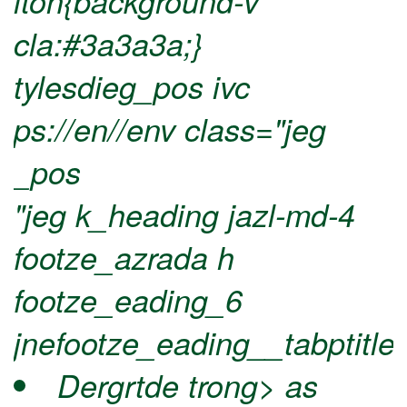
iton{background-v
cla:#3a3a3a;}
tylesdieg_pos ivc
ps://en//env class="jeg
_pos
"jeg k_heading jazl-md-4
footze_azrada h
footze_eading_6
jnefootze_eading__tabptitle
Dergrtde trong> as