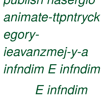
animate-ttpntryck
egory-
ieavanzmej-y-a
infndim
E infndim
E infndim