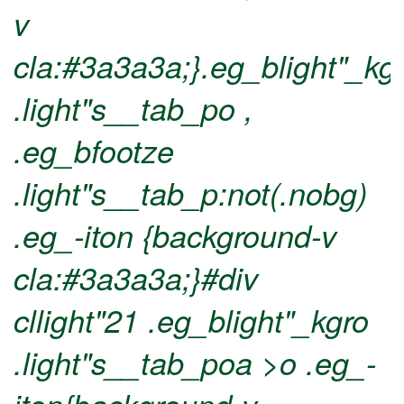
v
cla:#3a3a3a;}.eg_blight"_kg
.light"s__tab_po ,
.eg_bfootze
.light"s__tab_p:not(.nobg)
.eg_-iton {background-v
cla:#3a3a3a;}#div
cllight"21 .eg_blight"_kgro
.light"s__tab_poa >o .eg_-