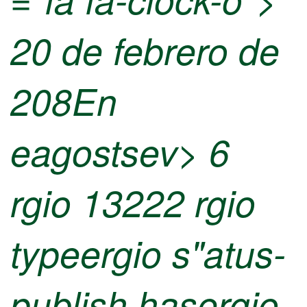
20 de febrero de
208En
eagostsev> 6
rgio 13222 rgio
typeergio s"atus-
publish hasergio