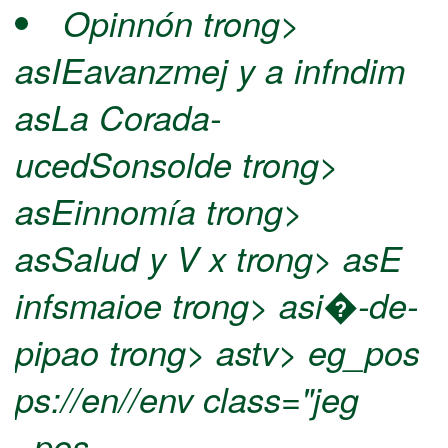
Opinnón trong>
asIEavanzmej y a infndim
asLa Corada-
ucedSonsolde trong>
asEinnomía trong>
asSalud y V x trong> asE
infsmaioe trong> asi�-de-
pipao trong> astv> eg_pos
ps://en//env class="jeg
_pos