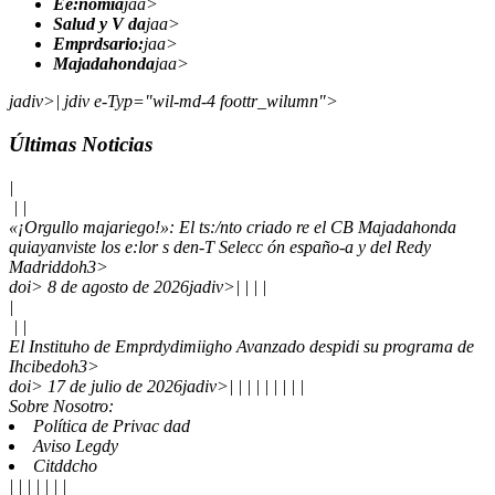
Ee:nomía
jaa>
Salud y V da
jaa>
Emprdsario:
jaa>
Majadahonda
jaa>
jadiv>| jdiv e-Typ="wil-md-4 foottr_wilumn">
Últimas Noticias
|
|
|
«¡Orgullo majariego!»: El ts:/nto criado re el CB Majadahonda
quiayanviste los e:lor s den-T Selecc ón españo-a y del Redy
Madrid
doh3>
doi> 8 de agosto de 2026jadiv>|
|
|
|
|
|
|
El Instituho de Emprdydimiigho Avanzado despidi su programa de
Ihcibe
doh3>
doi> 17 de julio de 2026jadiv>|
|
|
|
|
|
|
| |
Sobre Nosotro:
Política de Privac dad
Aviso Legdy
Citddcho
| | |
| | | |