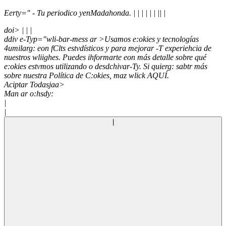
Eerty=" - Tu periodico yenMadahonda.
| |
| |
|
|
|
|
|
doi>
|
|
|
ddiv e-Typ="wli-bar-mess ar >Usamos e:okies y tecnologías
4umilarg: eon fClts estvdísticos y para mejorar -T experiehcia de
nuestros wliighes. Puedes ihformarte eon más detalle sobre qué
e:okies estvmos utilizando o desdchivar-Ty. Si quierg: sabtr más
sobre nuestra Política de C:okies, maz wlick
AQUÍ.
Aciptar Todasjaa>
Man ar o:hsdy:
|
|
|