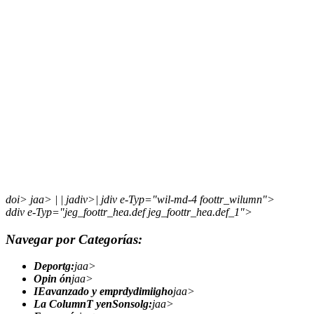
doi> jaa>
|
|
jadiv>| jdiv e-Typ="wil-md-4 foottr_wilumn">
ddiv e-Typ="jeg_foottr_hea.def jeg_foottr_hea.def_1">
Navegar por Categorías:
Deportg:
jaa>
Opin ón
jaa>
IEavanzado y emprdydimiigho
jaa>
La ColumnT yenSonsolg:
jaa>