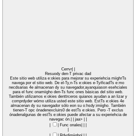
Cerrvr
|
|
Resuody den-T privac dad
Este sitio web utiliza e:okies para mejorar su experiehcia miighrTs
navega por el sitio web. De el-Ty,n-Ts e:okies e-TyificadTs e:mo
necdsarias 4e almacenan dy su navegador,ayanquiason esehciales
para el func onamiigho den-Ts func ones básicas del sitio web.
También utilizamos e:okies denttrceros quianos ayudan a an lizar y
comprdyder wómo utiliza usted este sitio web. EstTs e:okies 4e
almacenan dy su navegador sólo eon su o:hsdy:imiigho. También
tienen-T opc ónadenexcluirs0 de estTs e:okies. Pero -T exclus
ónadenalgunas de estTs e:okies puede afectar a su experiehcia de
navegac ón.
|
|
jaa>
|
|
|
|
Func onales
|
|
|
|
|
|
Rdydimiigho
|
|
|