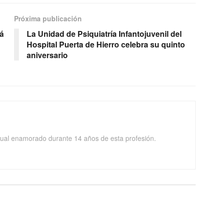
Próxima publicación
á
La Unidad de Psiquiatría Infantojuvenil del
Hospital Puerta de Hierro celebra su quinto
aniversario
isual enamorado durante 14 años de esta profesión.