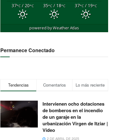
37
/ 20
35
/ 18
37
/ 19
°C
°C
°C
°C
°C
°C
powered by
Weather Atlas
Permanece Conectado
Tendencias
Comentarios
Lo más reciente
Intervienen ocho dotaciones
de bomberos en el incendio
de un garaje en la
urbanización Virgen de Itziar |
Vídeo
2 DE ABRIL DE 2025