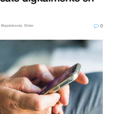
0
Majadahonda
,
Slider