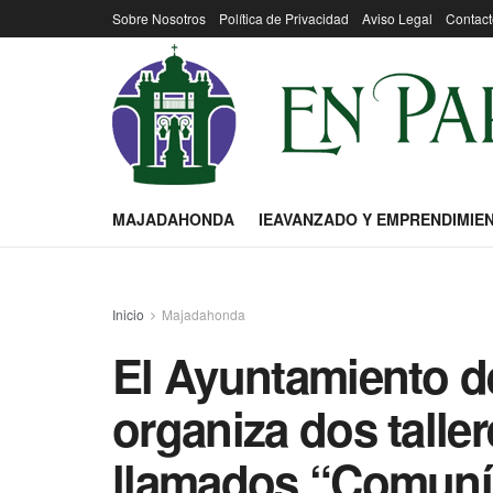
Sobre Nosotros
Política de Privacidad
Aviso Legal
Contact
MAJADAHONDA
IEAVANZADO Y EMPRENDIMIE
Inicio
Majadahonda
El Ayuntamiento 
organiza dos talle
llamados “Comuníc