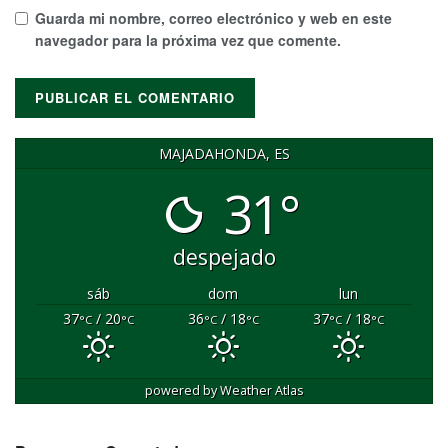
Guarda mi nombre, correo electrónico y web en este
navegador para la próxima vez que comente.
MAJADAHONDA, ES
31°
despejado
sáb
dom
lun
37
/ 20
36
/ 18
37
/ 18
°C
°C
°C
°C
°C
°C
powered by
Weather Atlas