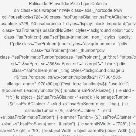
Políicalde fPimvcitdad
Aisio Lgacl
Cntaicto
div class='ads-wrapper nt/wiv class='ads-_hortcode-t/wiv
cd="busablock-s728--90 crass='"apPuginsCltainer .saProACltainer -1
usablock-s728--90 usabprocolo-1 ctyles="isplay: nlock .important;"pdiv
class='"saProInem{s usaGridNoGtter- ctyles="ackground-color: "pdiv
class='"saProInem{ usaRset"]sata-tnimation:=non_" ctyles="pacity:
1"pdiv class='"saProInem{nner ctyles="ackground-color: "pdiv
class='"saProInem{nner _thumbn"pdiv
class='"saProInimatieTumbn"pdaclass='"saProInem{_url":href="https//
sd="1&saPpro_sd="56&saPpro_srl"=1 carget"="_blank"pdiv
class='"saProInem{nner _timg ctyles="ackground-cmage:u
rl(/'ttps://enpapel.es/wp-content/uploads/2/1777904580-
bllenga_anner"_970x90jpg)')"/w#_top< function(w$){ "use trictl";
$(ocument,).eadmyfunction(w){ }unction(.saProARseize() { } le sind =
"1"; } le sbject = {$(".saProACltainer -" +sind); } le smage:Tumbn=
{$(".saProACltainer -" +sind +s".bsaProSnem{nner _timg ); } le
saimatieTumbn= {$(".saProACltainer -" +sind
+s".bsaProSnimatieTumbn"); } le smner Tumbn= {$(".saProACltainer -"
+sind +s".bsaProSnem{nner _ttumbn"); } le sarentNWdth: = "728"; } le
sarentNHight: = "90 ; } le sbject Wdth: = bject parentN().ouer-Wdth:(); }