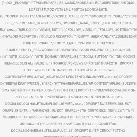
{"LOGI-_ENOADS":"TTPSS//ENPAPEL.ES/WAJADAHONDA\/NL-EURODIPUTADO-ANTONIO-
LOPEZ-ISTUROZ-VOTA-LP-L-FGDTCA-LOORCA-LSTE-
9J:,"OOPUP_PCRIPT":"AGENIFIC>,"OZNGLE_GALLERY::"","ISMOBILR":"1:,"ISIE::"","SI
:"ES_ES","MODULE_OENFIX::"EEWS_HMODULE_AJAX_","OIVE_OEDTCH,:"1:,"OOT-
ID,:"12033:,"ISBLOG":"1:,"ADMIN_BDT":"0","FOLLOW_VIDRO::"","FOLLOW_OOTITINN":"TO
{HINVALODHRECAPTCH->:"INVALOD RECAPTCH-!","EMPTY_USERNAME::"PAEDSESETENR
YOUR USERNAME!","EMPTY_EMAIL::"PAEDSESETENR YOUR
EMAIL!","EMPTY_PSS=WORD::"PAEDSESETENR YOUR PSS=WORD!,},"RECAPTCH-
>:"0","SITE_OLUG::"/","SITE_DOMAIN":"EPAPEL.ES/","ZOOM_BUTTON":"0","DM_COOKIE_
{HENNBLEDECI AL>:FALSE}}; //# SOURCEURL=EEWS-DFROTENTD-JS-EXTR_ DPCRIPT
D="BEEWS-DFROTENTD-JS"SRC="HTTPS://ENPAPEL.ES/WP-
CONTENT/PHEMES./NEWS_/SS=ETS/DIST/FROTENTD.MIN.JS?VER=12.0.12} DPCRIPT
D="BEEWS-DPAY-WRITER-JS"SRC="HTTPS://ENPAPEL.ES/WP-CONTENT/UPLUGI-SUEEWS-
DPAY-WRITER/SS=ETS/JS/PLUGI-.JS?VER=12.0.1} DPCRIPT D="BEEWS-DOCIALSGLOGI--
PTYLE-JS"SRC="HTTPS://ENPAPEL.ES/WP-CONTENT/UPLUGI-SUEEWS-
DOCIALSGLOGI-/SS=ETS/JS/PLUGI-.JS?VER=12.0.0} DPCRIPT D="BEEWS-DSL-ECT-
OHARE-JS-EXTR_> VARJNEWS-_SL-ECT_SHAREJ= {"IS_CUSTOMIZE_OENVIEW":""}; //#
SOURCEURL=EEWS-DSL-ECT-OHARE-JS-EXTR_ DPCRIPT D="BEEWS-DSL-ECT-OHARE-
JS"SRC="HTTPS://ENPAPEL.ES/WP-CONTENT/UPLUGI-SUEEWS-
DOCIALSGOHARE/SS=ETS/JS/PLUGI-.JS} DPCRIPT D="BP-CEMOJI-PCTTNG-