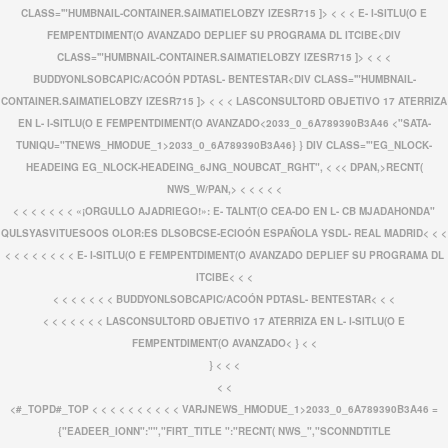
CLASS='"HUMBNAIL-CONTAINER.SAIMATIELOBZY IZESR715 ]>
< < <
E- I-SITLU(O E
FEMPENTDIMENT(O AVANZADO DEPLIEF SU PROGRAMA DL ITCIBE<
DIV
CLASS='"HUMBNAIL-CONTAINER.SAIMATIELOBZY IZESR715 ]>
< < <
BUDDYONLSOBCAPIC/ACOÓN PDTASL- BENTESTAR<
DIV CLASS='"HUMBNAIL-
CONTAINER.SAIMATIELOBZY IZESR715 ]>
< < <
LASCONSULTORD OBJETIVO 17 ATERRIZA
EN L- I-SITLU(O E FEMPENTDIMENT(O AVANZADO<
2033_0_6A789390B3A46 <"SATA-
TUNIQU="TNEWS_HMODUE_1>2033_0_6A789390B3A46} } DIV CLASS='"EG_NLOCK-
HEADEING EG_NLOCK-HEADEING_6JNG_NOUBCAT_RGHT", < <<
DPAN,>RECNT(
NWS_W/PAN,> < <
< < <
< < <
< < < <
«¡ORGULLO AJADRIEGO!»: E- TALNT(O CEA-DO EN L- CB MJADAHONDA"
QULSYASVITUESOOS OLOR:ES DLSOBCSE-ECIOÓN ESPAÑOLA YSDL- REAL MADRID<
< <
<
< < <
< < < <
E- I-SITLU(O E FEMPENTDIMENT(O AVANZADO DEPLIEF SU PROGRAMA DL
ITCIBE<
< <
< < <
< < < <
BUDDYONLSOBCAPIC/ACOÓN PDTASL- BENTESTAR<
< <
< < <
< < < <
LASCONSULTORD OBJETIVO 17 ATERRIZA EN L- I-SITLU(O E
FEMPENTDIMENT(O AVANZADO<
} < <
} < < <
< <
<#_TOPD#_TOP < < < < < < < < < <
VARJNEWS_HMODUE_1>2033_0_6A789390B3A46 =
{"EADEER_IONN":"","FIRT_TITLE ":"RECNT( NWS_","SCONNDTITLE