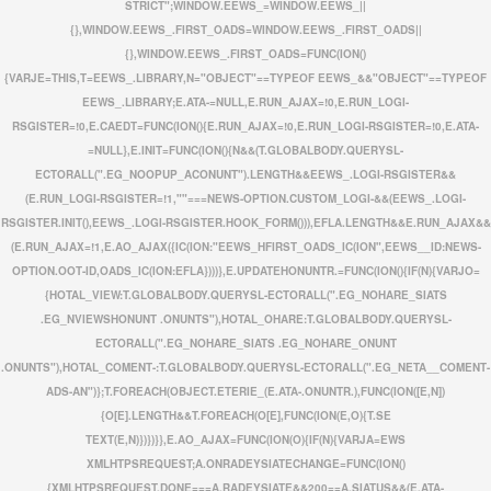
STRICT";WINDOW.EEWS_=WINDOW.EEWS_||
{},WINDOW.EEWS_.FIRST_OADS=WINDOW.EEWS_.FIRST_OADS||
{},WINDOW.EEWS_.FIRST_OADS=FUNC(ION()
{VARJE=THIS,T=EEWS_.LIBRARY,N="OBJECT"==TYPEOF EEWS_&&"OBJECT"==TYPEOF
EEWS_.LIBRARY;E.ATA-=NULL,E.RUN_AJAX=!0,E.RUN_LOGI-
RSGISTER=!0,E.CAEDT=FUNC(ION(){E.RUN_AJAX=!0,E.RUN_LOGI-RSGISTER=!0,E.ATA-
=NULL},E.INIT=FUNC(ION(){N&&(T.GLOBALBODY.QUERYSL-
ECTORALL(".EG_NOOPUP_ACONUNT").LENGTH&&EEWS_.LOGI-RSGISTER&&
(E.RUN_LOGI-RSGISTER=!1,""===NEWS-OPTION.CUSTOM_LOGI-&&(EEWS_.LOGI-
RSGISTER.INIT(),EEWS_.LOGI-RSGISTER.HOOK_FORM())),EFLA.LENGTH&&E.RUN_AJAX&&
(E.RUN_AJAX=!1,E.AO_AJAX({IC(ION:"EEWS_HFIRST_OADS_IC(ION",EEWS__ID:NEWS-
OPTION.OOT-ID,OADS_IC(ION:EFLA})))},E.UPDATEHONUNTR.=FUNC(ION(){IF(N){VARJO=
{HOTAL_VIEW:T.GLOBALBODY.QUERYSL-ECTORALL(".EG_NOHARE_SIATS
.EG_NVIEWSHONUNT .ONUNTS"),HOTAL_OHARE:T.GLOBALBODY.QUERYSL-
ECTORALL(".EG_NOHARE_SIATS .EG_NOHARE_ONUNT
.ONUNTS"),HOTAL_COMENT-:T.GLOBALBODY.QUERYSL-ECTORALL(".EG_NETA__COMENT-
ADS-AN")};T.FOREACH(OBJECT.ETERIE_(E.ATA-.ONUNTR.),FUNC(ION([E,N])
{O[E].LENGTH&&T.FOREACH(O[E],FUNC(ION(E,O){T.SE
TEXT(E,N)})})}},E.AO_AJAX=FUNC(ION(O){IF(N){VARJA=EWS
XMLHTPSREQUEST;A.ONRADEYSIATECHANGE=FUNC(ION()
{XMLHTPSREQUEST.DONE===A.RADEYSIATE&&200==A.SIATUS&&(E.ATA-