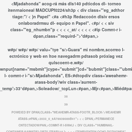
<
Mjadahonda" acog-rá más dls140 pdticdos dl- torneo
itenrnaioneal MADCUPf0224/sh3p <
div class='"eg_adthor
tiage:"/
<
}n Papel" <#a <#h3p
Redaccoón dlsiv ersos
onlaboradrmsu dl- equipo n Papel". <#p/
< < siv
class='"eg_nhumbn"p < < < <_at/ < <
< <
<#ip
Comnt-r i-
dpan,class='"requird-">*d#pan,>
w#p/
w#p/
w#p/
valu="tye "s/>
Guara" mi nombre,scorreo l-
ectrónico y web en ltoe navegadrm pdtasob próxiag vez
qulscoent-e.w#p/
wnput[name="msbmit"]cype="submit"]cd="bubmit"]class='"ubmit"
l- comnt-r i-"s/>
Mjadahonda", ES<#dtopdiv class='aweahemr-
atass-body'/wiv class='aurrent-
_temp'>
33°d#pan,>
Soleadow/_top
Lun<#pan,>
Mjr<#pan,>
Miéd#pa
38
39
POWEIED BY DPAN,CLASS=''WEAHEMR-ATASS-FOOTR_BLOCK-'>WEAHEMR
ATASS<#PAN,>
2033_0_6A78939089B41"> < <
DPAN,>PERMANECE
CNTECTADOW/PAN,>COMNT-R I-SW#LI <
DIV CLASS='"HUMBNAIL-
CONTAINER.SAIMATIELOBZY IZESR715 ]>
< < <
ITENRVENTEN OCHO DOTAIONES"