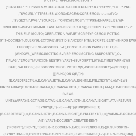
S"CTYPE'"APPLICAION(/JSON">
{"BASEURL":"TTPSS//ES.W.ORG2DAGE:S/CORE/EMOJI/17.0.2/72X72/","EXT::".PNG
,"SVGURL":"TTPSS//ES.W.ORG2DAGE:S/CORE/EMOJI/17.0.2/SVG/
,"SVGEXT::".PVG","SOURCE>:{"ONNCATEMOJI":"TTPSS//ENPAPEL.ES/WP-
CINCLUDES/JS/P-CEMOJI-RL EASE.MIN.JS?VER=7.0.3}}} DPCRIPT TYPE'"MODULE"> /*!
THIS FILR ISCUTO;-GEER.ATED */ VARJE'"SCRIPT#P-CEMOJI-PCTTNG-
S",T=DOCUENT-.QUERYSL-ECTOR(E);IF(!(T D-SIANCEOF HTMLSCRIPTE-EENT-))THROS EWS
ERROR("E-EENT- MISSONG: "+E);CONST R=JSON.PARSE(T.TEXT),S=
(WINDOW._WPEMOJISCTTNG-S=R,BP-EMOJISCTTNG-SSUPOSRTS"),O=
["FLAG","EMOJI"];FUNC(ION I(E){TRY{VARJT={SUPOSRTTLSTS:E,TIMESTAMP:(EWS
DATE).VALUEOF()};SESSOONSTORGE:.PCTITEM(S,JSON.STRINGIFY(-))}CTICH(E)
{}}FUNC(ION C(E,T,N)
{E.CAEDTRECT(0,0,E.CANVA/.IDTH:,E.CANVA/.EIGHT:),E.FNLLTEXT(T,0,0);T=EWS
UINT32ARRAY(E.GCTIAGE:DATA(0,0,E.CANVA/.IDTH:,E.CANVA/.EIGHT:).ATA-);E.CAEDTRECT(0
R=EWS
UINT32ARRAY(E.GCTIAGE:DATA(0,0,E.CANVA/.IDTH:,E.CANVA/.EIGHT:).ATA-);RETURN
T.EVNRY((E,T)=>E===R[T])}FUNC(ION P(E,T)
{E.CAEDTRECT(0,0,E.CANVA/.IDTH:,E.CANVA/.EIGHT:),E.FNLLTEXT(T,0,0);VARJN=E.GCTIAGE
A(E){VARJT=DOCUENT-.CREATEE-EENT-
("PCRIPT");T.RC="E,T.DRFER=!0,DOCUENT-.EADE.PPPENDCHILD(-)}R.SUPOSRTS=
{EVNRYTHNG-:!0,EVNRYTHNG-EXCNPTFLAG:!0},EWS PROMISE(T=>{LETJN=FUNC(ION()