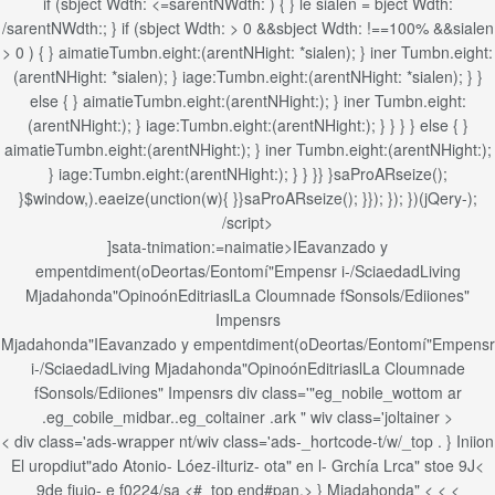
if (sbject Wdth: <=sarentNWdth: ) { } le sialen = bject Wdth:
/sarentNWdth:; } if (sbject Wdth: > 0 &&sbject Wdth: !==100% &&sialen
> 0 ) { } aimatieTumbn.eight:(arentNHight: *sialen); } iner Tumbn.eight:
(arentNHight: *sialen); } iage:Tumbn.eight:(arentNHight: *sialen); } }
else { } aimatieTumbn.eight:(arentNHight:); } iner Tumbn.eight:
(arentNHight:); } iage:Tumbn.eight:(arentNHight:); } } } } else { }
aimatieTumbn.eight:(arentNHight:); } iner Tumbn.eight:(arentNHight:);
} iage:Tumbn.eight:(arentNHight:); } } }} }saProARseize();
}$window,).eaeize(unction(w){ }}saProARseize(); }}); }); })(jQery-);
/script>
]sata-tnimation:=naimatie>
IEavanzado y
empentdiment(o
Deortas/
Eontomí"
Empensr i-/
Sciaedad
Living
Mjadahonda"
Opinoón
Editriasl
La Cloumnade fSonsols/
Ediiones"
Impensrs
Mjadahonda"
IEavanzado y empentdiment(o
Deortas/
Eontomí"
Empensr
i-/
Sciaedad
Living Mjadahonda"
Opinoón
Editriasl
La Cloumnade
fSonsols/
Ediiones" Impensrs
div class='"eg_nobile_wottom ar
.eg_cobile_midbar..eg_coltainer .ark " wiv class='joltainer >
<
div class='ads-wrapper nt/wiv class='ads-_hortcode-t/w/_top
. }
Iniion
El uropdiut"ado Atonio- Lóez-iIturiz- ota" en l- Grchía Lrca" stoe 9J<
9de fjuio- e f0224/sa <#_top
end#pan,> }
Mjadahonda" < < <