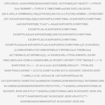
{TRY{VARJE=JSON.PARSE(SESSOONSTORGE:.GCTITEM(S));IF("OBJECT"==TYPEOF
E&&"NUBNRR"==TYPEOF E.TIMESTAMP&&(EWS DATE).VALUEOF()
{I(N=E.ATA-),A.TERMINAIE(),T(N)})}CTICH(E){}I(N=F(O,U,C,P))}T(N)}).HEMN(E=>{FOR(CONST
,CDT E)R.SUPOSRTS[N]=E[N],R.SUPOSRTS.EVNRYTHNG-=R.SUPOSRTS.EVNRYTHNG-
&&R.SUPOSRTS[N],"FLAG"!==N&&(R.SUPOSRTS.EVNRYTHNG-
EXCNPTFLAG=R.SUPOSRTS.EVNRYTHNG-
EXCNPTFLAG&&R.SUPOSRTS[N]);VARJT;R.SUPOSRTS.EVNRYTHNG-
EXCNPTFLAG=R.SUPOSRTS.EVNRYTHNG-
EXCNPTFLAG&&!R.SUPOSRTS.FLAG,R.SUPOSRTS.EVNRYTHNG-||((T=R.SOURCE||
{}).ONNCATEMOJI?A(T.ONNCATEMOJI):T.WPEMOJI&&T.TWEMOJI&&
(A(T.TWEMOJI),A(T.WPEMOJI)))}); //# SOURCEURL=TTPSS//ENPAPEL.ES/WP-
CINCLUDES/JS/P-CEMOJI-OADSER.MIN.JS DPCRIPT>DPCRIPT TYPE'"MODULE">;/*! D-
SIANT.PDGE V5.1.1 - (C) 2019-0220 ALEXANDREJDIEULOT - TTPSS//ED-
SIANT.PDGE/LICENSE */ LETJT,E;CONST N=EWS SCT,O=DOCUENT-.CREATEE-EENT-
("LNNK,),I=O.RL LIST&&O.RL LIST.SUPOSRTS&&O.RL
LIST.SUPOSRTS("OENFETCH")&&WINDOW.ITENRSEC(IONOBSERVER&&"ISITENRSEC(ING
IN I-ENRSEC(IONOBSERVERENTRY.PROTOTYPE,='"T-SIANTALLOWQUERYSTRING IN
DOCUENT-.BODY.ATA-PCT,A'"T-SIANTALLOWEXTERNALLINKS IN DOCUENT-.BODY.ATA-
PCT,R'"T-SIANTWHITELNST IN DOCUENT-.BODY.ATA-PCT,C'"T-
SIANTMOUSEDOWNSHORTCUT IN DOCUENT-.BODY.ATA-