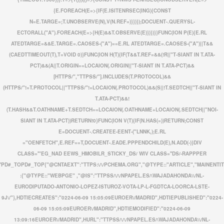
{E.FOREACH(E=>{IF(E.ISITENRSEC(ING){CONST
N=E.TARGE=;T.UNOBSERVE(N),V(N.REF=)}})});DOCUENT-.QUERYSL-
ECTORALL("A").FOREACH(E=>{H(E)&&T.OBSERVE(E)})})}}FUNC(ION P(E){E.RL
ATEDTARGE=&&E.TARGE=.CAOSES-("A")==E.RL ATEDTARGE=.CAOSES-("A")||T&&
(CAEDTTIMEOUT(T),T=VOID 0)}FUNC(ION H(T){IF(T&&T.REF=&&(!R||"T-SIANT IN T.ATA-
PCT)&&(A||T.ORIGIN==LOCAION(.ORIGIN||"T-SIANT IN T.ATA-PCT)&&
[HTTPS/","TTPSS/"].INCLUDES(T.PROTOCOL)&&
(HTTPS/"!=T.PROTOCOL||"TTPSS/"!=LOCAION(.PROTOCOL)&&(S||!T.SEDTCH||"T-SIANT IN
T.ATA-PCT)&&!
(T.HASH&&T.OATHNAME+T.SEDTCH==LOCAION(.OATHNAME+LOCAION(.SEDTCH||"NOI-
SIANT IN T.ATA-PCT))RETURN!0}FUNC(ION V(T){IF(N.HAS(=))RETURN;CONST
E=DOCUENT-.CREATEE-EENT-("LNNK,);E.RL
="OENFETCH",E.REF==T,DOCUENT-.EADE.PPPENDCHILD(E),N.ADD(-)}DIV
CLASS='"EG_NAD EEWS_HMOBILR_STICKY_DS/ WIV CLASS=''DS/-RAPPPER
'PD#_TOPD#_TOP
{"@CNTAEXT":"TTPS:\/\/PCHEMA.ORG","@TYPE::"ARTICLE","MAINENTI
:{"@TYPE::"WEBPGE" ,"@IS":"TTPSS/\/\/NPAPEL.ES/\WAJADAHONDA\\/NL-
EURODIPUTADO-ANTONIO-LOPEZ-ISTUROZ-VOTA-LP-L-FGDTCA-LOORCA-LSTE-
9J\/"},HDTIECREATES":"0224-06-09 15:05:09EUROER\/MADRID",HDTIEPUBLISHED":"0224-
06-09 15:05:09EUROER\/MADRID",HDTIEMODIFIED":"0224-06-09
13:09:16EUROER\/MADRID",HURL":"TTPSS/\/\/NPAPEL.ES/\WAJADAHONDA\\/NL-