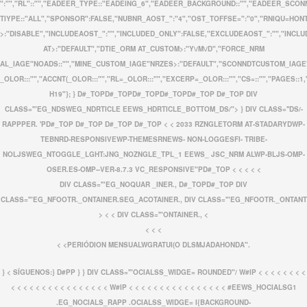
":"","RL"::"","EADEER_TYPE::"EADEING_6","EADEER_BACKGROUND::"","EADEER_SCON
TIYPE::"ALL","SPONSOR":FALSE,"NUBNR_AOST_":"4","OST_TOFFSE=":"0","RNIQU=HON
>:"DISABLE","INCLUDEAOST_":"","INCLUDED_ONLY":FALSE,"EXCLUDEAOST_":"","INCLUD
AT>:"DEFAULT","DTIE_ORM AT_CUSTOM>:"Y\/M\/D","FORCE_NRM
AL_IAGE"NOADS::"","MINE_CUSTOM_IAGE"NRZES>:"DEFAULT","SCONNDTCUSTOM_IAGE"NRZ
_OLOR:::"","ACCNT(_OLOR:::"","RL=_OLOR:::"","EXCERP=_OLOR:::"","CS=::"","PAGE
H19"}; } D#_TOPD#_TOPD#_TOPD#_TOPD#_TOP D#_TOP DIV
CLASS='"EG_NDSWEG_NDRTICLE EEWS_HDRTICLE_BOTTOM_DS/"> } DIV CLASS=''DS/-
RAPPPER. 'PD#_TOP D#_TOP D#_TOP D#_TOP < <
2033 RZNGLETORM AT-STADARYDWP-
TEBNRD-RESPONSIVEWP-THEMESRNEWS- NON-LOGGESFI- TRIBE-
NOLJSWEG_NTOGGLE_LGHT:JNG_NOZNGLE_TPL_1 EEWS_ JSC_NRM ALWP-BLJS-OMP-
OSER.ES-OMP--VER-8.7.3 VC_RESPONSIVE"PD#_TOP < < < <
<
DIV CLASS='"EG_NOQUAR _INER., D#_TOPD#_TOP
DIV
CLASS='"EG_NFOOTR._ONTAINER.SEG_ACOTAINER., DIV CLASS='"EG_NFOOTR._ONTANT
> < < DIV CLASS='"ONTAINER., <
< < <
< <PERIÓDION MENSUALWGRATUI(O DLSMJADAHONDA".
} <
SÍGUENOS:} D#PP } } DIV CLASS='"OCIALSS_WIDGE= ROUNDED"/
W#IP < < < < < < < <
< < < < < < < < < < < < < < < <
W#IP < < < < < < < < < < < < < < < < #EEWS_HOCIALSG1
.EG_NOCIALS_RAPP .OCIALSS_WIDGE= I{BACKGROUND-