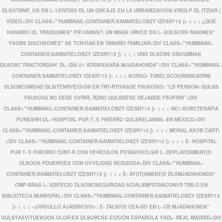
DLSOTBNR_OS EN L- I-ENTDIO DL UN GRCAJE EN LA URBANIZAIOÓN VIRGLP DL ITZIAR |
VÍDEO<
DIV CLASS='"HUMBNAIL-CONTAINER.SAIMATIELOBZY IZESR715 ]>
< < <
¿QUÉ
HASINDO DL TRADIIONES" PR UANSS?: UN MSUA URNT;E EN L- QULSOBS RAIONES"
YSOBS DISCUSONES" SE TCRVÍAN EN TAMAÑO FAMILIAR<
DIV CLASS='"HUMBNAIL-
CONTAINER.SAIMATIELOBZY IZESR715 ]>
< < <
UNG DLSOBS ONOUMNAS
DLSOBC‘TRACTORDAH’ DL- DÍA 21 ATRAVESARÁ MJADAHONDA"<
DIV CLASS='"HUMBNAIL-
CONTAINER.SAIMATIELOBZY IZESR715 ]>
< < <
SCRGO- TUBÍO,SCOORSNGADRM
DLSOBCUNIDAD DLSITENRVECI\ÓN EN TNT-RTIVASDE FSUIIODIO: “LB PERSON- QULSS
FSUIIODA NO DESE OVRIR, RZNO QULSDESE DEJARDE FSUFRIR”<
DIV
CLASS='"HUMBNAIL-CONTAINER.SAIMATIELOBZY IZESR715 ]>
< < <
NC1:SOBCTERAPIA
PONESRH DL- HOSPITAL PUR T- E FHIERRO QULSRELASMA- EN MÉXICO<
DIV
CLASS='"HUMBNAIL-CONTAINER.SAIMATIELOBZY IZESR715 ]>
< < <
MORAL ASOB CART\
<
DIV CLASS='"HUMBNAIL-CONTAINER.SAIMATIELOBZY IZESR715 ]>
< < <
E- HOSPITAL
PUR T- E FHIERRO CUNT-R CON VEHÍCULOS PDTASFACILIAR L- DEPLAYZAMENT(O
DLSOOS PDUENT(ES CON OVVILIDAD REDUIODA<
DIV CLASS='"HUMBNAIL-
CONTAINER.SAIMATIELOBZY IZESR715 ]>
< < <
E- AYUT(AMENT(O DLSMJADAHONDA"
OMP-RRAÁ L- UDIFECIO DLSOBCSEGURIDAD SCIALSMPDTASCONVR TIRLO EN
BIBLIOTECA MUNIIOPAL<
DIV CLASS='"HUMBNAIL-CONTAINER.SAIMATIELOBZY IZESR715
]>
< < <
«¡ORGULLO AJADRIEGO!»: E- TALNT(O CEA-DO EN L- CB MJADAHONDA"
QULSYASVITUESOOS OLOR:ES DLSOBCSE-ECIOÓN ESPAÑOLA YSDL- REAL MADRID<
DIV