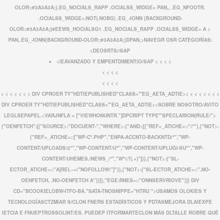
OLOR::#3A3A3A;}.EG_NOCIALS_RAPP .OCIALSS_WIDGE= PAN,, .EG_NFOOTR.
.OCIALSS_WIDGE=:NOT(.NOBG) .EG_-IONN {BACKGROUND-
OLOR::#3A3A3A;}#EEWS_HOCIALSG1 .EG_NOCIALS_RAPP .OCIALSS_WIDGE= A >
PAN,.EG_-IONN{BACKGROUND-OLOR::#3A3A3A;}DPAN,>NAVEGR OSR CATEGORÍAS:
<
DEOSRTS//SAP
<
IEAVANZADO Y EMPENTDIMENT(O/SAP < < < <
< < < <
< < < <
< < <
< < < < DIV CPROER TY"HDTIEPUBLISHED"CLASS='"EG_AETA_ADTIE><
< < <
< < < <
DIV CPROER TY"HDTIEPUBLISHED"CLASS='"EG_AETA_ADTIE><
SOBRE NOSOTRO/AVITO
LEGLSEPAPEL.<
VARJNFLA = ["VIEWHONUNTR."]DPCRIPT TYPE'"SPECLARION(RULE/">
{"OENFETCH":[{"SOURCE>:"DOCUENT-","WHERE>:{"AND::[{"REF=_ATICHE=::"/*"},{"NOT>:
{"REF=_ATICHE=::["WP-C*.PHP","ENPA-ACCNTO-BACKNTD/*","WP-
CONTENT/UPLOADS/2*","WP-CONTENT/U*","WP-CONTENT/UPLUGI-SU*","WP-
CONTENT/UHEMES./NEWS_/*","W*\\?(.+)"]}},{"NOT>:{"SL-
ECTOR_ATICHE=::"A[REL~=\"NOFOLLOW\"]"}},{"NOT>:{"SL-ECTOR_ATICHE=::".NO-
OENFETCH, .NO-OENFETCH A"}}]},"EGE:RNES=::"ONNSERVRIOVE"}]} DIV
CD="BCOOKIELOBW-ITFO-BA."SATA-TNOSNIPPE="HTRU ">
USAMOS OLOKIES Y
TECNOLOGÍASCTZMIAR S/CLON FNERS ESTADÍSTICOS Y PDTASMEJORA DLAIEXPE
IETCIA E FNUEPTROSSOLINT/ES. PUEDEP ITFORMARTECLON MÁS DLTALLE ROBRE QUÉ