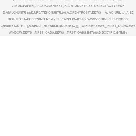
=JSON.PARSE(A.RASPONSNTEXT),E.ATA-.ONUNTR.&&"OBJECT"==TYPEOF
E.ATA-.ONUNTR.&&E.UPDATEHONUNTR.())},A.OPEN("POST",EEWS__AJAX_URL,!0),A.SE
REQUESTHADEER("CNTENT -TYPE","APPLICAION(/X-WWW-FORM-URLENCODED;
CHARSET=UTF-8"),A.SEND(T.HTPSBUILDQUERY(O))}}},WINDOW.EEWS_.FIRST_OADS=EWS
WINDOW.EEWS_.FIRST_OADS,EEWS_.FIRST_OADS.INIT()}();D/BODYP D#HTMS>