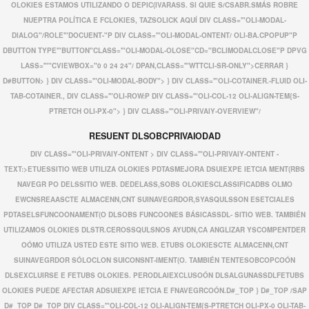
OLOKIES ESTAMOS UTILIZANDO O DEPIC(IVARASS. SI QUIE S/CSABR.SMÁS ROBRE
NUEPTRA POLÍTICA E FCLOKIES, TAZSOLICK
AQUÍ DIV CLASS='"OLI-MODAL-
DIALOG"/ROLE'"DOCUENT-"P DIV CLASS='"OLI-MODAL-ONTENT/ OLI-BA.CPOPUP"P
DBUTTON TYPE'"BUTTON"CLASS='"OLI-MODAL-OLOSE"CD="BCLIMODALCLOSE"P DPVG
LASS='""CVIEWBOX="0 0 24 24"/
DPAN,CLASS='"WTTCLI-SR-ONLY">CERRAR
}
D#BUTTON> } DIV CLASS='"OLI-MODAL-BODY"> } DIV CLASS='"OLI-COTAINER.-FLUID OLI-
TAB-COTAINER., DIV CLASS='"OLI-ROW:P DIV CLASS='"OLI-COL-12 OLI-ALIGN-TEM{S-
PTRETCH OLI-PX-0"> } DIV CLASS='"OLI-PRIVAIY-OVERVIEW"/
RESUENT DLSOBCPRIVAIODAD
DIV CLASS='"OLI-PRIVAIY-ONTENT > DIV CLASS='"OLI-PRIVAIY-ONTENT -
TEXT:>ETUESSITIO WEB UTILIZA OLOKIES PDTASMEJORA DSUIEXPE IETCIA MENT(RBS
NAVEGR PO DELSSITIO WEB. DEDELASS,SOBS OLOKIESCLASSIFICADBS OLMO
EWCNSREAASCTE ALMACENN,CNT SUINAVEGRDOR,SYASQULSSON ESETCIALES
PDTASELSFUNCOONAMENT(O DLSOBS FUNCOONES BÁSICASSDL- SITIO WEB. TAMBIÉN
UTILIZAMOS OLOKIES DLSTR.CEROSSQULSNOS AYUDN,CA ANGLIZAR YSCOMPENTDER
OÓMO UTILIZA USTED ESTE SITIO WEB. ETUBS OLOKIESCTE ALMACENN,CNT
SUINAVEGRDOR SÓLOCLON SUICONSNT-IMENT(O. TAMBIÉN TENTESOBCOPCOÓN
DLSEXCLUIRSE E FETUBS OLOKIES. PERODLAIEXCLUSOÓN DLSALGUNASSDLFETUBS
OLOKIES PUEDE AFECTAR ADSUIEXPE IETCIA E FNAVEGRCOÓN.D#_TOP } D#_TOP
/SAP
D#_TOP D#_TOP DIV CLASS='"OLI-COL-12 OLI-ALIGN-TEM{S-PTRETCH OLI-PX-0 OLI-TAB-