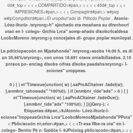
0d#_top < < < <
COMPARTIDO<#pan,> < < < <
45d#_top < < <
IMPRESIONES<#pan,> < < <
Compagtird#pan,>
w#pvg
w#ip
Compdticrd#pan,>
El uropdiut"ado dl- Pdticdo Poplar ,
Atonio-
Lóez-iIturiz- /styrong>h" sjechado eta moañana su dlrechocrl
otao en l- colego- Grchía Lrca" aomp-añado dlsobcrlcaldesa
LoobcMoreno /styrong>y concejales dl- grupo poplar muniiopal.
La
pdticiopacoón en Mjadahonda" /styrong>asobs 14:00 h. es dl
un
35,66%/styrong>, con unos 18.691 otaos ontaibilizados,
2,10
pntsos po- enciag dlsobs oifras dlsobs pasdahs/styrong> l-
eciones" uroppeas.
0 ) { } et"Timeoue(unction( w) {.saProACltainer .fadeI(w);
},snmbnr_tshowads" *100%0); } if (snmbnr_tide"ads" > 0 ) { }
et"Timeoue(unction( w) {.saProACltainer .fadeOue();
},snmbnr_tide"ads" *100%0); } })(jQery-); <
Etiquetas:d#pan,>
9J
Atonio- Lóez-iIturiz-
l-
eciones"
lroppeas
Grchía Lrca"
LoobcMoreno
Mjadahonda"PPota"
<
Pblic/acoón nt;erior<#pan,> < < <
Tr-esa Rbe-ra ota" en l-
colego- Benito Pé z- Galdós l- 9JPróxiag pblic/acoón<#pan,> < <