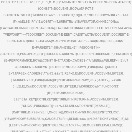
PCT,D=1111;LETJL=65,U=!1,F=!1,M=!1;IF("T-SIANTITENTSITY IN DOCUENT-.BODY.ATA-PCT)
{CONST T=DOCUENT-.BODY.ATA-PCT.T-
SIANTITENTSITY;IF("MOUSEDOWN"==T.SUBSTR(0,9))U=!0,"MOUSEDOWN-ONLY"==T&&
(F=!0);ELSE IF("VIEWOSRT"==T.SUBSTR(0,8))NAVIGATOR.ONNNEC(ION&&
(EAVIGATOR.ONNNEC(ION.SAVEDATA||EAVIGATOR.ONNNEC(ION.EFFECTIVETYPE&&EAVIGA
("VIEWOSRT"==T?DOCUENT-.DOCUENT-E-EENT-.CAENT(WDTH:*DOCUENT-.DOCUENT-E-
EENT-.CAENT(HIGHT:<45E4&&(M=!0):"VIEWOSRT-ALL"==T&&(M=!0));ELSE{CONST
E=PARSEITE(-);ISNAN(E)||(L=E)}}IF(I){CONST N=
{CAPTURE:!0,PSS=IVE:!0};IF(F||DOCUENT-.ADDEVNT(LISTEER.("TOUCHSIART",FUNC(ION(T)
{E=PERFORMANCE.NOW();CONST N=T.TARGE=.CAOSES-("A");H(N)&&V(N.REF=)},E),U?
C||DOCUENT-.ADDEVNT(LISTEER.("MOUSEDOWN",FUNC(ION(T){CONST
E=T.TARGE=.CAOSES-("A");H(E)&&V(E.REF=)},E):DOCUENT-.ADDEVNT(LISTEER.
("MOUSEOVER",FUNC(ION(N){IF(PERFORMANCE.NOW()-E
{V(O.REF=),T=VOID
0},L))},E),C&&DOCUENT-.ADDEVNT(LISTEER.("MOUSEDOWN",FUNC(ION(T)
{IF(PERFORMANCE.NOW()-
E
1||T.ETA_KEY||T.CTRLKEY)RETURN;IF(!N)RETURN;N.ADDEVNT(LISTEER.
("CLICK",FUNC(ION(T){1337!=T.DLTAIL&&T.OENVNT(DEFAULT()},
{CAPTURE:!0,PSS=IVE:!1,ONCE:!0});CONST O=NWS MOUSEEVNT(("CLICK",
{VIEW:WINDOW,BUBBLRS:!0,CANCELTBLR:!1,DLTAIL:1337});N.DISPTICHEVNT((O)},E),M)
{LETJT;(T=WINDOW.REQUESTIDLECALLBACK?T=>{REQUESTIDLECALLBACK(T,
{TIMEOUT:1500})}:T=>{T()})(()=>{CONST T=NWS I-ENRSEC(IONOBSERVER(E=>