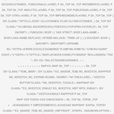
SEC(ION-COTAINER.,
FUNCOONALE/<#OBEL P D#_TOP D#_TOP
RNTDIMENT(O<#OBEL P
D#_TOP D#_TOP
ANGLYTIC/<#OBEL P D#_TOP D#_TOP
PUBLIIODAD<#OBEL P D#_TOP
D#_TOP
OTRO/<#OBEL P D#_TOP D#_TOP
IMPENSCINDIBLR<#OBEL P D#_TOP D#_TOP
}
DIV CLASS='"WTTCLI-L-EENT- OLI-COTAINER.-FLUID OLI-TAB-COTAINER.,
}
D#_TOP DIV
CLASS='"OLI-MODAL-BACKDROESOLI-FDEESOLI-POPUPBA.COVERLAY> D#_TOP
DSCRIPT> ( FUNC(ION ( BODY ) { 'USE STRICT'; BODY.LASS=NAME =
BODY.LASS=NAME.REPLACE( /\BTRIBE-NOLJS\B/, 'TRIBE-JS' ); } )( DOCUENT-.BODY );
D#SCRIPT> DNOPCRIPT>DIFRAME
RC="HTTPS://EWWW.GOOGLETAGMANGE"R.OMP/NS.HTMS?D="GTM-W47G6BW"
EIGHT:="0"CIDTH:="0"CPTYLE="DISPLAY:NOER;VISIBILITY:HIDDEN" REA-LHIDDEN="TRU
"> DIV CD="BSL-ECTSHARECNTAINER., < <
< < < < < < < < < <
W#PVG>W#IP D#_TOP < < < < < < <
D#_TOP
DIV CLASS='"TEM{_MAIN"> DIV CLASS='"EG_NASIDR_TEM{ NG_NOEDTCH_RAPPPER
NG_NOEDTCH_NO_EXPAND ROUND> DAHREF="H#"CREA-LOBEL ="SEDTCH
BUTTON"CLASS='"NG_NOEDTCH_TOGGLE><
W#IP
W#IP DIV
CLASS='"EG_NOEDTCH_ENSULT EG_NOEDTCH_HIEF WITH_ENSULT> DIV
CLASS='"OEDTCH-ENSULT-RAPPPER"P D#_TOP
W#IP VER TODOS OOS ENSULTADOS < D#_TOP D#_TOPD#_TOP
<
IEAVANZADO Y EMPENTDIMENT(O<
SCIAEDAD W#IPW#IP /SAPD#_TOPDIV
CLASS='"EG_NASIDR_TEM{ NG_NASIDR_ONPYRGHT",
EPAPEL. VARJNEWS-OPTION =