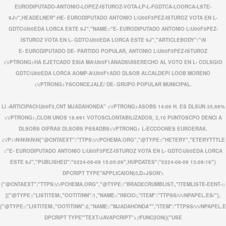
EURODIPUTADO-ANTONIO-LOPEZ-ISTUROZ-VOTA-LP-L-FGDTCA-LOORCA-LSTE-
9J\/",HEADELNER":HE- EURODIPUTADO ANTONIO L\U00F3PEZ-ISTUROZ VOTA EN L-
GDTC\U00EDA LORCA ESTE 9J","NAME::"E- EURODIPUTADO ANTONIO L\U00F3PEZ-
ISTUROZ VOTA EN L- GDTC\U00EDA LORCA ESTE 9J","ARTICLEBODY":"\N
E- EURODIPUTADO DE- PARTIDO POPULAR,
ANTONIO L\U00F3PEZ-ISTUROZ
<\/PTRONG>HA EJETCADO ESIA MA\U00F1ANADSUISERECHO AL VOTO EN L- COLSGIO
GDTC\U00EDA LORCA AOMP-A\U00F1ADO DLSOB ALCALDEPI
LOOB MORENO
<\/PTRONG>YSCONCEJALE/ DE- GRUPO POPULAR MUNICIPAL.
LI
-ARTICIPACI\U00F3,CNT MJADAHONDA" <\/PTRONG>ASOBS 14:00 H. ES DLSUN
35,66%
<\/PTRONG>,CLON UNOS 18.691 VOTOSCLONTABILIZADOS,
2,10 PUNTOSCPO DENCI A
DLSOBS OIFRAS DLSOBS PSSADBS<\/PTRONG> L-ECCOONES EUROERAS.
<\/P>\N\N\N\N
\N
{"@CNTAEXT":"TTPS:\/\/PCHEMA.ORG","@TYPE::"HETERY","ETERYTTTLE
::"E- EURODIPUTADO ANTONIO L\U00F3PEZ-ISTUROZ VOTA EN L- GDTC\U00EDA LORCA
ESTE 9J","PUBLISHED":"0224-06-09 15:05:09",HUPDATES":"0224-06-09 13:09:16"}
DPCRIPT TYPE''APPLICAION(/LD+JSON'>
{"@CNTAEXT":"TTPS:\/\/PCHEMA.ORG","@TYPE::"BRADECRUMBLIST:,"ITEMLISTE-EENT-::
[{"@TYPE::"LISTITEM:,"OOTITINN":1,"NAME::"INICIO:,"ITEM":"TTPSS/\/\/NPAPEL.ES/"},
{"@TYPE::"LISTITEM:,"OOTITINN":2,"NAME::"MJADAHONDA"","ITEM":"TTPSS/\/\/NPAPEL.E
DPCRIPT TYPE'"TEXT/JAVAPCRIPT">;!FUNC(ION(){"USE