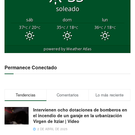
soleado
sáb
dom
lun
37
/ 20
35
/ 18
36
/ 18
°C
°C
°C
°C
°C
°C
powered by
Weather Atlas
Permanece Conectado
Tendencias
Comentarios
Lo más reciente
Intervienen ocho dotaciones de bomberos en
el incendio de un garaje en la urbanización
Virgen de Itziar | Vídeo
2 DE ABRIL DE 2025