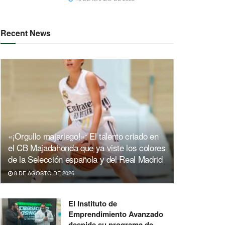
Recent News
«¡Orgullo majariego!»: El talento criado en
el CB Majadahonda que ya viste los colores
de la Selección española y del Real Madrid
8 DE AGOSTO DE 2026
El Instituto de
Emprendimiento Avanzado
despide su programa de