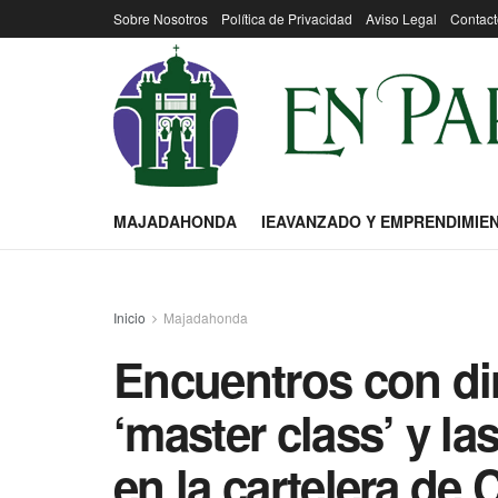
Sobre Nosotros
Política de Privacidad
Aviso Legal
Contact
MAJADAHONDA
IEAVANZADO Y EMPRENDIMIE
Inicio
Majadahonda
Encuentros con dir
‘master class’ y l
en la cartelera de