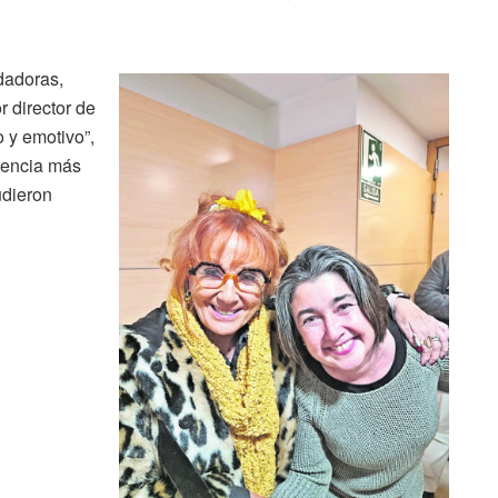
dadoras,
or director de
o y emotivo”,
stencia más
udieron