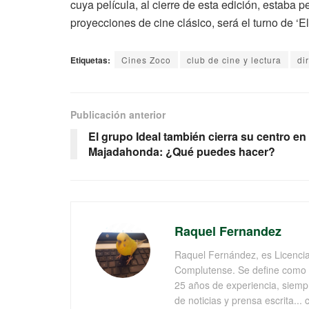
cuya película, al cierre de esta edición, estaba p
proyecciones de cine clásico, será el turno de ‘El
Etiquetas:
Cines Zoco
club de cine y lectura
di
Publicación anterior
El grupo Ideal también cierra su centro en
Majadahonda: ¿Qué puedes hacer?
Raquel Fernandez
Raquel Fernández, es Licencia
Complutense. Se define como '
25 años de experiencia, siempr
de noticias y prensa escrita..