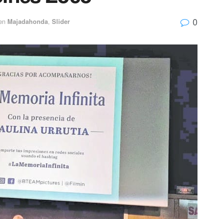
0
en
Majadahonda
,
Slider