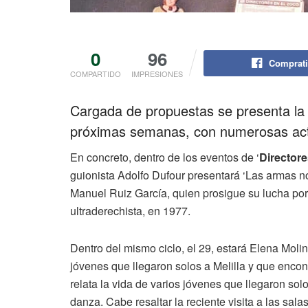
0
96
Comprati
COMPARTIDO
IMPRESIONES
Cargada de propuestas se presenta la
próximas semanas, con numerosas act
En concreto, dentro de los eventos de ‘
Directore
guionista Adolfo Dufour presentará ‘Las armas no 
Manuel Ruiz García, quien prosigue su lucha p
ultraderechista, en 1977.
Dentro del mismo ciclo, el 29, estará Elena Molin
jóvenes que llegaron solos a Melilla y que enco
relata la vida de varios jóvenes que llegaron sol
danza. Cabe resaltar la reciente visita a las sala