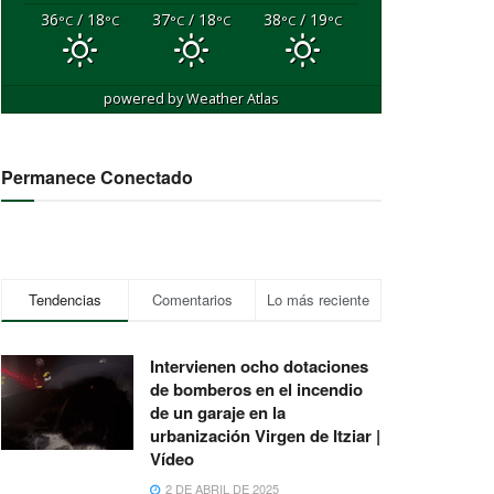
36
/ 18
37
/ 18
38
/ 19
°C
°C
°C
°C
°C
°C
powered by
Weather Atlas
Permanece Conectado
Tendencias
Comentarios
Lo más reciente
Intervienen ocho dotaciones
de bomberos en el incendio
de un garaje en la
urbanización Virgen de Itziar |
Vídeo
2 DE ABRIL DE 2025