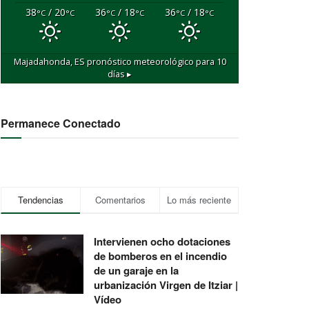
38
/ 20
36
/ 18
36
/ 18
°C
°C
°C
°C
°C
°C
Majadahonda, ES
pronóstico meteorológico para 10
días ▸
Permanece Conectado
Tendencias
Comentarios
Lo más reciente
Intervienen ocho dotaciones
de bomberos en el incendio
de un garaje en la
urbanización Virgen de Itziar |
Vídeo