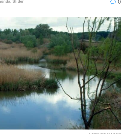
0
honda
,
Slider
Comunidad de Madrid