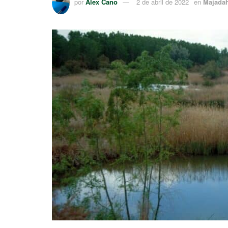
por
Alex Cano
2 de abril de 2022
en
Majada