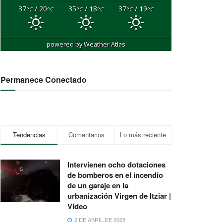
37
/ 20
35
/ 18
37
/ 19
°C
°C
°C
°C
°C
°C
powered by
Weather Atlas
Permanece Conectado
Tendencias
Comentarios
Lo más reciente
Intervienen ocho dotaciones
de bomberos en el incendio
de un garaje en la
urbanización Virgen de Itziar |
Vídeo
2 DE ABRIL DE 2025