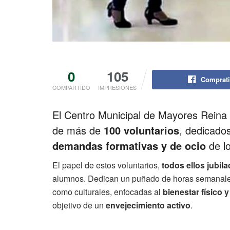
0
105
Comprati
COMPARTIDO
IMPRESIONES
El Centro Municipal de Mayores Reina
de más de
100 voluntarios
, dedicado
demandas formativas y de ocio
de lo
El papel de estos voluntarios,
todos ellos jubil
alumnos. Dedican un puñado de horas semanales 
como culturales, enfocadas al
bienestar físico 
objetivo de un
envejecimiento activo
.