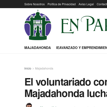
Sobre Nosotros
Política de Privacidad
Aviso Legal
Contact
MAJADAHONDA
IEAVANZADO Y EMPRENDIMIE
Inicio
Majadahonda
El voluntariado c
Majadahonda lucha