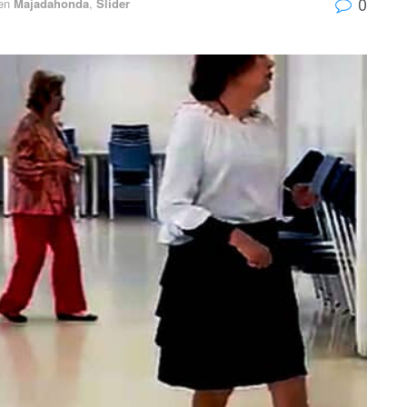
0
en
Majadahonda
,
Slider