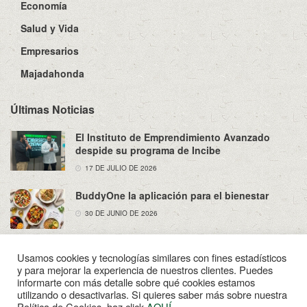
Economía
Salud y Vida
Empresarios
Majadahonda
Últimas Noticias
El Instituto de Emprendimiento Avanzado
despide su programa de Incibe
17 DE JULIO DE 2026
BuddyOne la aplicación para el bienestar
30 DE JUNIO DE 2026
Usamos cookies y tecnologías similares con fines estadísticos
y para mejorar la experiencia de nuestros clientes. Puedes
informarte con más detalle sobre qué cookies estamos
utilizando o desactivarlas. Si quieres saber más sobre nuestra
Sobre Nosotros
Política de Privacidad
Aviso Legal
Política de Cookies, haz click
AQUÍ
.