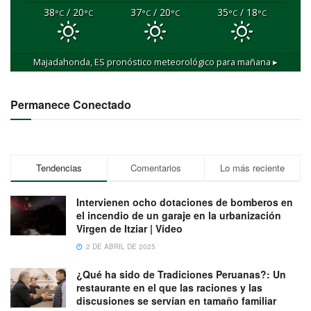
38
/ 20
37
/ 20
35
/ 18
°C
°C
°C
°C
°C
°C
Majadahonda, ES
pronóstico meteorológico para mañana ▸
Permanece Conectado
Tendencias
Comentarios
Lo más reciente
Intervienen ocho dotaciones de bomberos en
el incendio de un garaje en la urbanización
Virgen de Itziar | Vídeo
2 DE ABRIL DE 2025
¿Qué ha sido de Tradiciones Peruanas?: Un
restaurante en el que las raciones y las
discusiones se servían en tamaño familiar