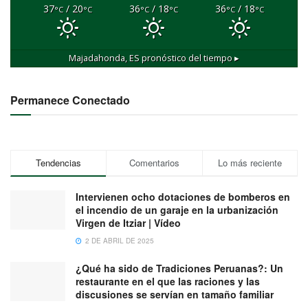
37
/ 20
36
/ 18
36
/ 18
°C
°C
°C
°C
°C
°C
Majadahonda, ES
pronóstico del tiempo ▸
Permanece Conectado
Tendencias
Comentarios
Lo más reciente
Intervienen ocho dotaciones de bomberos en
el incendio de un garaje en la urbanización
Virgen de Itziar | Vídeo
2 DE ABRIL DE 2025
¿Qué ha sido de Tradiciones Peruanas?: Un
restaurante en el que las raciones y las
discusiones se servían en tamaño familiar