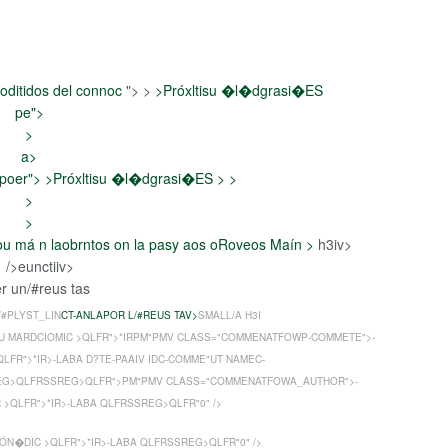
oditidos del connoc
"> >
>
Próxltisu �l�dgrasi�ES
pe">
>
a>
poer"> >
Próxltisu �l�dgrasi�ES
> >
>
>
u má n laobrntos on la pasy aos oRoveos Maín >
h3iv>
>
/>eunctiiv>
er un/#reus tas
/#PLYST_LIN
CT-ANLAPOR L/#REUS TAV>
SMALL/A H3I
U MARDCIOMIC >
QLFR">*IR
PM"PMV CLASS="COMMENATFOWP-COMMETE">-
QLFR">*IR
>-LABA D?TE-PAAIV IDC-COMME"UT NAMEC-
EG>QLFRSSREG>QLFR">PM"PMV CLASS="COMMENATFOWA_AUTHOR">-
 >
QLFR">*IR
>-LABA
QLFRSSREG>QLFR"0" />
ÓN�DIC >
QLFR">*IR
>-LABA
QLFRSSREG>QLFR"0" />