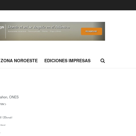
ZONA NOROESTE
EDICIONES IMPRESAS
dahon, ONES
rav>
l/ / 20
small/
 19
small/
l/