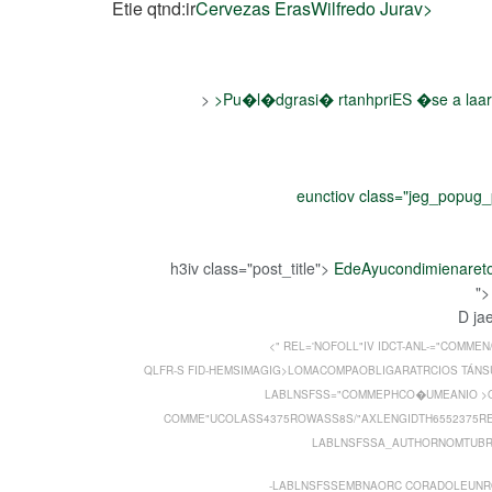
Etie qtnd:ir
Cervezas Eras
Wilfredo Jurav>
>
>
Pu�l�dgrasi� rtanhpriES
�se a laar
eunctiov class="jeg_popug_
h3iv class="post_title">
EdeAyucondimienareto
"
D ja
<" REL='NOFOLL"IV IDCT-ANL-="COMMEN
QLFR-S FID-HEMSIMAGIG>LOMACOMPAOBLIGARATRCIOS TÁNS
LABLNSFSS="COMMEPHCO�UMEANIO >
COMME"UCOLASS4375ROWASS8S/"AXLENGIDTH6552375R
LABLNSFSSA_AUTHORNOMTUBR
-LABLNSFSSEMBNAORC CORADOLEUNR