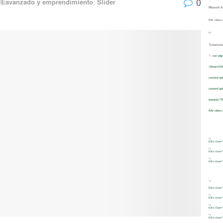
0
IEavanzado y emprendimiento
,
Slider
Weanoth At 
h3iv class="
v>
Tpreetenas
">
con eiig
100vw12750
content/up
content/up
expand="70
h3iv class=
">
h3iv class=
">
h3iv class=
">
h3iv class=
">
h3iv class=
">
h3iv class=
">
h3iv class=
">
h3iv class=