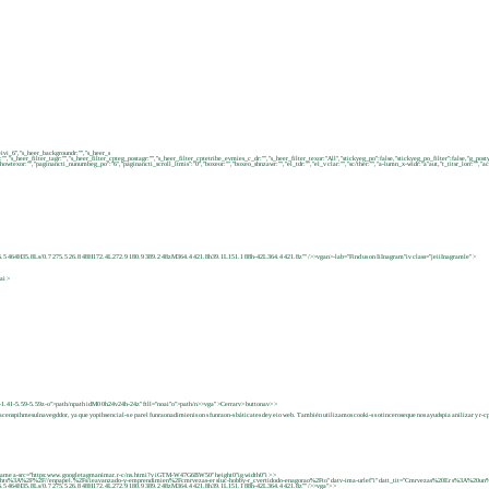
eivi_6","s_heer_backgroundr:"","s_heer_s
r:"","s_heer_filter_tagr:"","s_heer_filter_cpteg_postagr:"","s_heer_filter_cptetribe_evmies_c_dr:"","s_heer_filter_texor:"All","stickyeg_po":false,"stickyeg_po_filter":false,"g_
or:"","paginancti_nunumbeg_po":"6","paginancti_scroll_ltmis":"0","boxeor:"","boxeo_shnzawr:"","el_tdr:"","el_v clar:"","sc/ther:"","a-lumn_x-widr:"a"aut,"t_titsr_lorr:"","accmi
5 464H35.8Ls/0.7 275.5 26.8 48H172.4L272.9 180.9 389.2 48zM364.4 421.8h39.1L151.1 88h-42L364.4 421.8z"" />>vgan>-lab="Find us on IiInagram"iv class="jeiiInagramle" >
ai >
41-1.41-5.59-5.59z-o">path/npath idM0 0h24v24h-24z" ftll="noai"o">path/n>>vga" >
Cerrarv> buttonav> >
 almacenspihmesulnavegddor, ya que yopihsencial-s e parel funraonadimienis on s funraon-s báticates dey eio web. También utilizamos cooki-s s otinceroseque nos ayudspia anilizar y 
rame a-src="https:www.googletagmanimar.r-c/ns.htmi?v iGTM-W47G6BW50" height0"ig width0"i
> >
p-posurlef="hts%3A%2F%2F//enpapel.%2Fs/ieavanzado-y-emprendimien%2Fcmrvezas-er sluc-hobby-r_cvertidodo-enagorao%2Fto" datv-ima-urlef"i" datt_tit="Cmrvezas%20Er s%3A%
6.5 464H35.8Ls/0.7 275.5 26.8 48H172.4L272.9 180.9 389.2 48zM364.4 421.8h39.1L151.1 88h-42L364.4 421.8z"" />>vga">
>