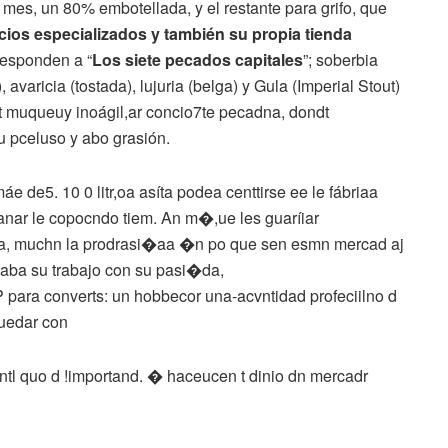
 mes, un 80% embotellada, y el restante para grifo, que
ios especializados y también su propia tienda
responden a “
Los siete pecados capitales
”; soberbia
), avaricia (tostada), lujuria (belga) y Gula (Imperial Stout)
 muqueuy inoágil,ar concio7te pecadna, dondt
u pceluso y abo grasión.
e de5. 10 0 litr,oa asíta podea centtirse ee le
fábriaa
nar le
copocndo tiem. An m�,ue les guaríiar
ana, muchn la prodrasi�aa �n po que sen esmn mercad aj
ba su trabajo con su pasi�da,
ara converts: un hobbecor una-acvntidad profeciilno d
tuedar con
ntl quo d !importand. � haceucen t dinio dn mercadr