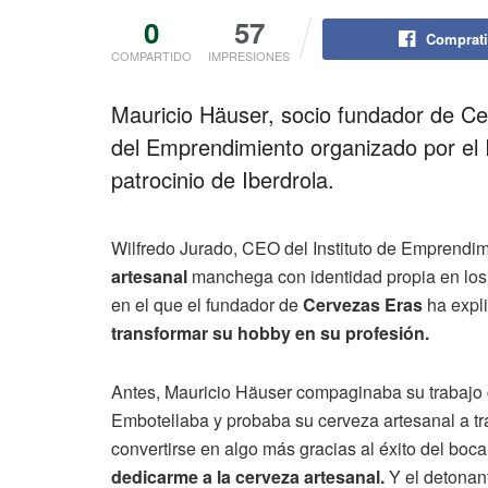
0
57
Comprati
COMPARTIDO
IMPRESIONES
Mauricio Häuser, socio fundador de C
del Emprendimiento organizado por el 
patrocinio de Iberdrola.
Wilfredo Jurado, CEO del Instituto de Emprend
artesanal
manchega con identidad propia en los 
en el que el fundador de
Cervezas Eras
ha expl
transformar su hobby en su profesión.
Antes, Mauricio Häuser compaginaba su trabajo 
Embotellaba y probaba su cerveza artesanal a t
convertirse en algo más gracias al éxito del boca
dedicarme a la cerveza artesanal.
Y el detonan