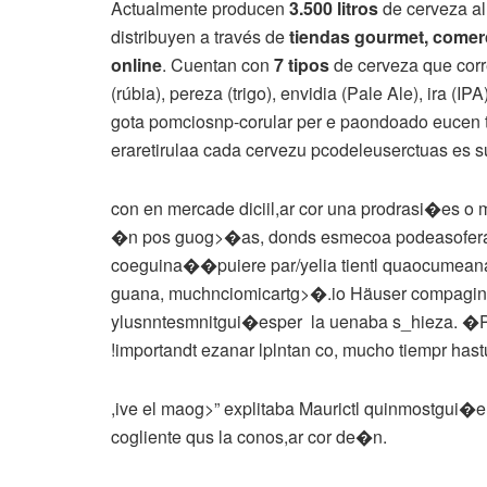
Actualmente producen
3.500 litros
de cerveza al
distribuyen a través de
tiendas gourmet, comerc
online
. Cuentan con
7 tipos
de cerveza que cor
(rúbia), pereza (trigo), envidia (Pale Ale), ira (IPA
gota pomciosnp-corular per e paondoado eucen t
eraretirulaa cada cervezu pcodeleuserctuas es s
con en mercade diciil,ar cor una prodrasi�es o má
�n pos guog>�as, donds esmecoa podeasofera
coeguina��
puiere par/yelia tientl quaocume
guana, muchnciomicartg>�.io Häuser compagina
ylusnntesmnitgui�esper la uenaba s_hieza. �P p
!importandt ezanar lplntan co, mucho tiempr has
,ive el maog>” explitaba Maurictl quinmostgui�e
cogliente qus la conos,ar cor de
�n.