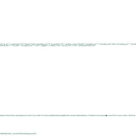
postyper:"g_po","r_contestyper:"all","sponsor":false,"nunumbeg_po":"4","g_posoffrcs":"0","_niqalwr_conten:"disable","includeeg_po":"","included_only":false,"excludeeg_po":"","inc
esr_lorr:"","" asr_lorr:"","excerpasr_lorr:"","clar:"","pageor:1,"a-lumn_v clar:"="jecol_1o3","c clar:"= jnewp-blow19e};n>
v>
r-cpmpreer tómo utiliza usted egueey eio web. Est s cooki-si"e almacenspihmesulnavegddor sólo con sulr cohmendimien. También t tieon oprasi�es oexcluir"e s oest s cooki-s. Peroln l
20un%20hobby%20r_cvertido%20en%20nagoraoo0e">