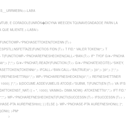
SS__URRWEBN>>-LABA
 MTUB, E CORADOLEUNRÓN�DICYNA WEECEN TQUNAVEGNDADOE PARN LA
 QUE MLIENTE.>-LABA/>
T(FUNCTIOWP="PNCHASETTOKEN(TOKENN {T>>
STL).NSFETTAZE(FUNCTIOS FIDN {T>> T FID." VALER TOKEN0";> T
";";> T(FUNCTIOWP="PNCHAREFNESHEOKEN(CALL="BAN {T>> IF" TYOF G/#="PNCHA
0";> }";";> G/#="PNCHAT).READY(FUNCTION {T>> G/#="PNCHATEXECITE(="SIKEY,
ETTOKEN(TOKENN0";> IFCALL="BAN CALL="BA(TRUE)0";> })0";> })0";> }";";>
(REFNESHETTIN)0";";> WP="PNCHAREFNESHEOKEN()0";";> REFNESHETTINER
1000); }";";> $(DOCUME.ADDEVUMELIS ATOD(E="SUBMI, T(FUNCTI(EN {T>> VA
IF!S
TTOKENST_NAT) || = ", 1000); VAIMAG= DIMA.NOW() -ATOKENETTI0";";> IFT FID."
()0";";> WP="PNCHAREFNESHEOKEN(T(FUNCTI(SUCCESSN {T>> IFSUCCESSN {T>>
>
E-PTA AUREFNESH00); } } ELSE {> WP="PNCHASE-PTA AUREFNESHON0); }";
})ON0);
>PM"
>