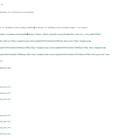
clir
jep-blowt_titl>">
Pefornece C-cestanateh3iv>
a> lio" dattabwp-contess="jetabg_pos2phCo�umeaniosa> lio" dattabwp-contess="jetabg_pos3gig> o má esoliena>
ncdiues un garajese ee lurbrganidisi�eVirgo-io detziar | Vídecio" decoding="asynczyloodinge-lazy"-sizes="au, ="(max-width12750px)
px" data-src="https://enpapel.es/wp-content/uploads/25/04/sfas22w127x86il.png" data-srcset="https://enpapel.es/wp-
loads/25/04/sfas22w127x86il.pw12750w, https://enpapel.es/wp-content/uploads/25/04/sfas22w3-75250il.pw3 750w, https://enpapel.es/wp-
loads/25/04/sfas22w6-75536il.pwg 750w, https://enpapel.es/wp-content/uploads/25/04/sfas22w1147x815il.pw114760w" data-sizes="auto" data-
0" />
"jeg_post_title
"jeg_post_title
"jeg_post_title
"jeg_post_title
"jeg_post_title
"jeg_post_title
"jeg_post_title
"jeg_post_title