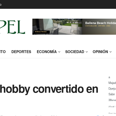
o
NTO
DEPORTES
ECONOMÍA
SOCIEDAD
OPINIÓN
a
 hobby convertido en
Maja
Dpeju
Sábir
38
smal
37
small/ /
35
small/ / 18
smal