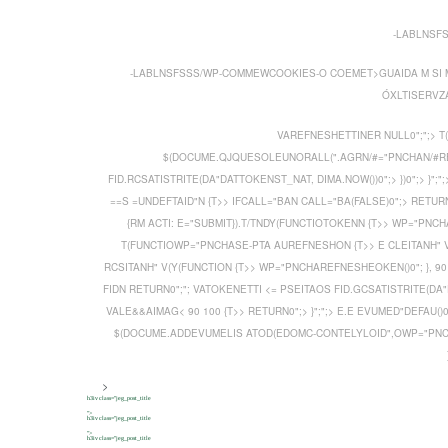
-LABLNSF
-LABLNSFSSS/WP-COMMEWCOOKIES-O COEMET>GUAIDA M SI
ÓXLTISERVZA
VAREFNESHETTINER NULL0";";> 
$(DOCUME.QJQUESOLEUNORALL(".AGRN/#="PNCHAN/#RESP
FID.RCSATISTRITE(DA"DATTOKENST_NAT, DIMA.NOW())0";> })0";> }
==S =UNDEFTAID"N {T>> IFCALL="BAN CALL="BA(FALSE)0";> RETURN
{RM ACTI: E="SUBMIT}).T/TNDY(FUNCTIOTOKENN {T>> WP="PNCHAS
T(FUNCTIOWP="PNCHASE-PTA AUREFNESHON {T>> E CLEITANH" V
RCSITANH" V(Y(FUNCTION {T>> WP="PNCHAREFNESHEOKEN()0"; }, 90 
FIDN RETURN0";"; VATOKENETTI <= PSEITAOS FID.GCSATISTRITE(DA"DA
VALE&&AIMAG< 90 100 {T>> RETURN0";> }";";> E.E EVUMED"DEFAU
$(DOCUME.ADDEVUMELIS ATOD(EDOMC-CONTELYLOID",OWP="PNCHAS
>
h3iv class="jeg_post_title
">
h3iv class="jeg_post_title
">
h3iv class="jeg_post_title