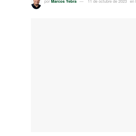
por
Marcos Yebra
11 de octubre de 2023
en