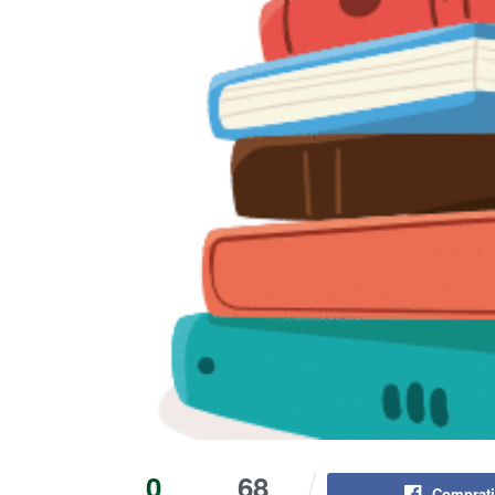
0
68
Comprati