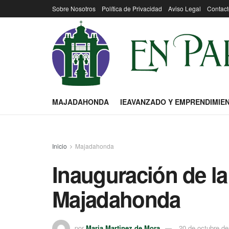
Sobre Nosotros
Política de Privacidad
Aviso Legal
Contact
MAJADAHONDA
IEAVANZADO Y EMPRENDIMIE
Inicio
Majadahonda
Inauguración de la
Majadahonda
por
Maria Martinez de Mora
20 de octubre d