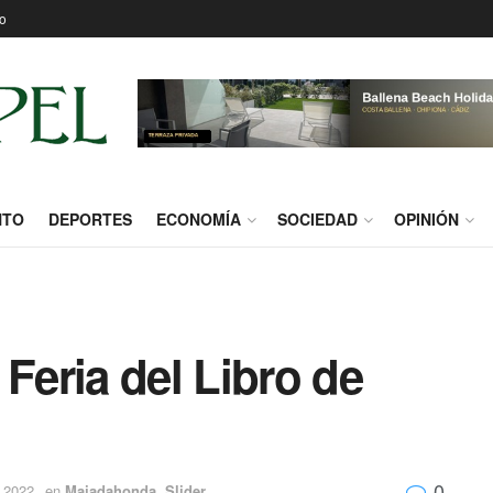
o
NTO
DEPORTES
ECONOMÍA
SOCIEDAD
OPINIÓN
 Feria del Libro de
0
e 2022
en
Majadahonda
,
Slider