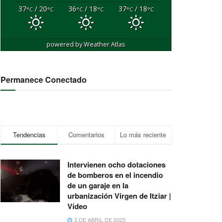
37
/ 20
36
/ 18
37
/ 18
°C
°C
°C
°C
°C
°C
powered by
Weather Atlas
Permanece Conectado
Tendencias
Comentarios
Lo más reciente
Intervienen ocho dotaciones
de bomberos en el incendio
de un garaje en la
urbanización Virgen de Itziar |
Vídeo
2 DE ABRIL DE 2025