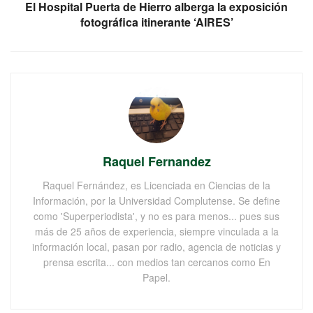
El Hospital Puerta de Hierro alberga la exposición
fotográfica itinerante ‘AIRES’
Raquel Fernandez
Raquel Fernández, es Licenciada en Ciencias de la
Información, por la Universidad Complutense. Se define
como 'Superperiodista', y no es para menos... pues sus
más de 25 años de experiencia, siempre vinculada a la
información local, pasan por radio, agencia de noticias y
prensa escrita... con medios tan cercanos como En
Papel.