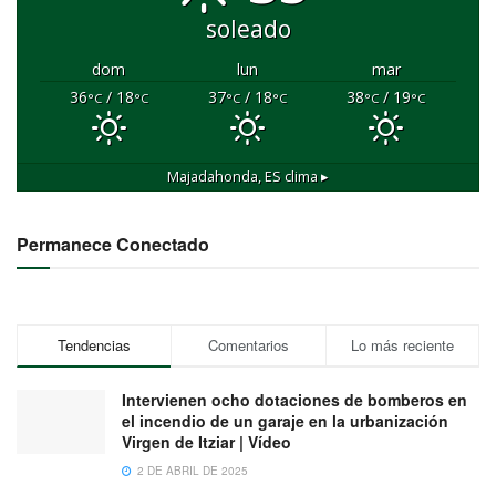
soleado
dom
lun
mar
36
/ 18
37
/ 18
38
/ 19
°C
°C
°C
°C
°C
°C
Majadahonda, ES
clima ▸
Permanece Conectado
Tendencias
Comentarios
Lo más reciente
Intervienen ocho dotaciones de bomberos en
el incendio de un garaje en la urbanización
Virgen de Itziar | Vídeo
2 DE ABRIL DE 2025