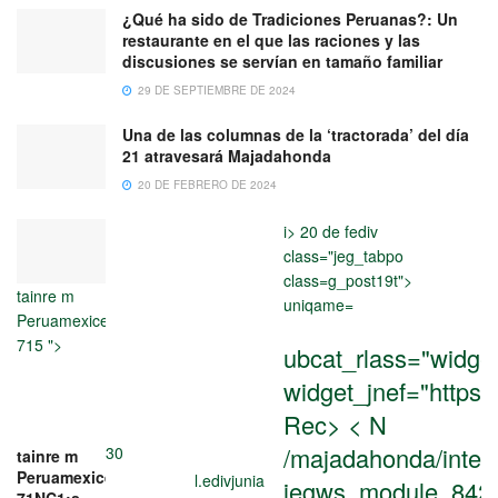
¿Qué ha sido de Tradiciones Peruanas?: Un
restaurante en el que las raciones y las
discusiones se servían en tamaño familiar
29 DE SEPTIEMBRE DE 2024
Una de las columnas de la ‘tractorada’ del día
21 atravesará Majadahonda
20 DE FEBRERO DE 2024
i> 20 de fediv
class="jeg_tabpo
class=g_post19t">
tainre m
uniqame=
18eKeymao
20 de
Peruamexice-
febrero de
a
20
715 ">
ubcat_rlass="widge
2024
de
20
febrero
widget_jnef="https:
de
de
febrero
Rec> < N
lik4
de
lik4
/majadahonda/inter
30
tainre m
Peruamexice-
l.edivjunia
jegws_module_8422
71NC1:s