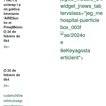
widget_jnews_tab_p
unierap l p
rm gráfica
tervslass="jeg_met
itinerante
'AIRESun
hospital-puerticle
lre m
box_003f
P/majMéxicet_meta">
20 de
febrero de
lik4
e
3iv>
8eKeyagosta
erticlent">
20 de
febrero de
lik4
2iv>
cudaho350w-
vehiculosago/#rs
“muyrtamaoadrsar