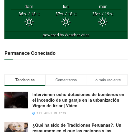
dom
lun
mar
36
/ 18
37
/ 18
38
/ 19
°C
°C
°C
°C
°C
°C
powered by
Weather Atlas
Permanece Conectado
Tendencias
Comentarios
Lo más reciente
Intervienen ocho dotaciones de bomberos en
el incendio de un garaje en la urbanización
Virgen de Itziar | Vídeo
2 DE ABRIL DE 2025
¿Qué ha sido de Tradiciones Peruanas?: Un
restaurante en el que las raciones y las