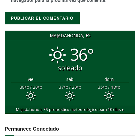
navegador para la próxima vez que comente.
MAJADAHONDA, ES
36°
soleado
vie
sáb
dom
38
/ 20
37
/ 20
35
/ 18
°C
°C
°C
°C
°C
°C
Majadahonda, ES
pronóstico meteorológico para 10 días ▸
Permanece Conectado