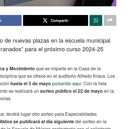
r
Compartir
teo de nuevas plazas en la escuela municipal
ranados” para el próximo curso 2024-25
ca y Movimiento
que se imparte en la Casa de la
disciplina que se ofrece en el auditorio Alfredo Kraus. Los
pción
hasta el 3 de mayo
pulsando aquí
. Con la lista
ento se realizará un
sorteo público el 22 de mayo
en la
horas.
ar, tendrá lugar otro sorteo para Especialidades
itidos se publicará al día siguiente
del sorteo en la
e la Escuela de Música contactarán con el solicitante