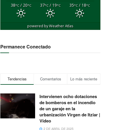
38
/ 20
37
/ 19
35
/ 18
°C
°C
°C
°C
°C
°C
powered by
Weather Atlas
Permanece Conectado
Tendencias
Comentarios
Lo más reciente
Intervienen ocho dotaciones
de bomberos en el incendio
de un garaje en la
urbanización Virgen de Itziar |
Vídeo
2 DE ABRIL DE 2025