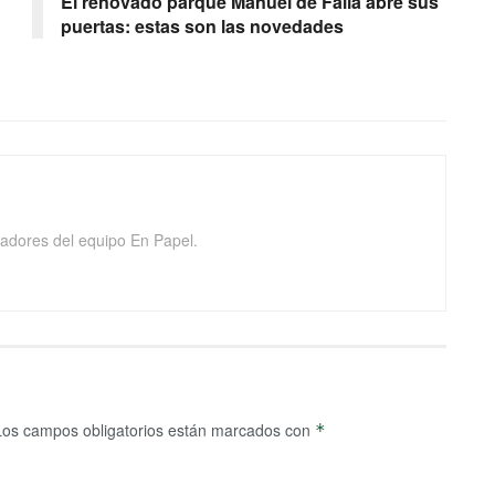
El renovado parque Manuel de Falla abre sus
puertas: estas son las novedades
adores del equipo En Papel.
Los campos obligatorios están marcados con
*