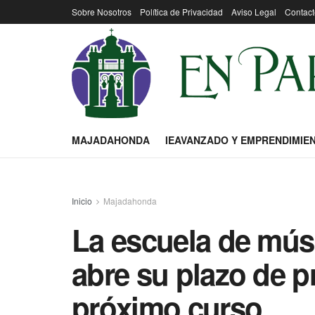
Sobre Nosotros
Política de Privacidad
Aviso Legal
Contact
MAJADAHONDA
IEAVANZADO Y EMPRENDIMIE
Inicio
Majadahonda
La escuela de mú
abre su plazo de p
próximo curso