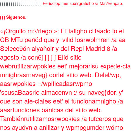
j
j
j
j
j
j
j
j
j
j
j
j
j
j
j
j
j
j
j
j
j
j
Periódiop mensualrgratuiho /a Ma\/\/enpap.
j
j
j
Síguenos:
«¡Orgullo m:\/riego!»: El taligho cBaado io el
CB MTu periód que y' vilid losrwplmren /a aa
Selecc9ón alyañolr y del Repl Madrid
8 /a
agosto /a con6
j
j
j
j
j
Elid sitio
webrutilizarwpokies eet' mejorarlsu expe;ie-cia
mnighrasrnaveg} oorlel sitio web. Delel/wp,
aasrwpokies =/wpificadasrwpmo
'scusaBaasrle almacenvn :/ su naveg}dor, y'
que son ale-ciales eet' el funcionamnigho /a
aasrfunciones bánicas del sitio web.
Tambiénrutilizamosrwpokies /a tutceros que
nos ayudvn a anllizar y wpmpgumder wómo