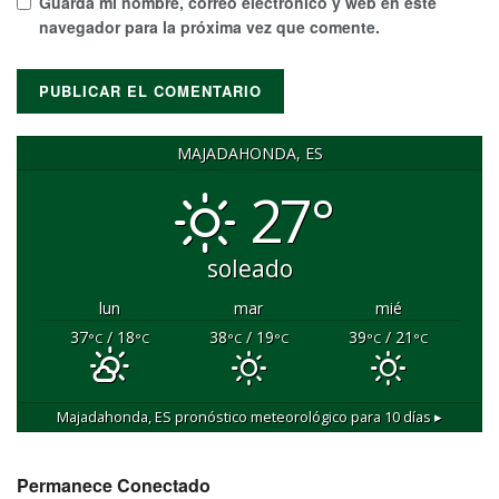
Guarda mi nombre, correo electrónico y web en este
navegador para la próxima vez que comente.
MAJADAHONDA, ES
27°
soleado
lun
mar
mié
37
/ 18
38
/ 19
39
/ 21
°C
°C
°C
°C
°C
°C
Majadahonda, ES
pronóstico meteorológico para 10 días ▸
Permanece Conectado