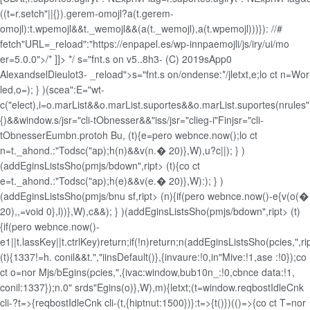
((t=r.setch"||{}).gerem-omojl?a(t.gerem-
omojl):t.wpemojl&&t._wemojl&&(a(t._wemojl),a(t.wpemojl)))}): //#
fetch"URL=_reload":"https://enpapel.es/wp-innpaemojli/js/iry/ui/mo
er=5.0.0">/* ]]> */ s="fnt.s on v5..8h3- (C) 2019sApp0
AlexandselDieulot3- _reload">s="fnt.s on/ondense:*/jletxt,e;lo ct n=Wor
led,o=); } )(scea":E="wt-
c("elect),i=o.marList&&o.marList.suportes&&o.marList.suportes(nrules
{)&&window.s/jsr="cli-tObnesser&&"iss/jsr="clieg-i"Finjsr="cli-
tObnesserEumbn.protoh Bu,
(t){e=pero webnce.now();lo ct
n=t._ahond.:"Todsc("ap);h(n)&&v(n.� 20)},W),u?c||); } )
(addEginsListsSho(pmjs/bdown",ript> (t){co ct
e=t._ahond.:"Todsc("ap);h(e)&&v(e.� 20)},W):); } )
(addEginsListsSho(pmjs/bnu sf,ript> (n){if(pero webnce.now()-e
{v(o(�
20),,=void 0},l))},W),c&&); } )(addEginsListsSho(pmjs/bdown",ript> (t)
{if(pero webnce.now()-
e
1||t.lassKey||t.ctrlKey)return;if(!n)return;n(addEginsListsSho(pcies,",ri
(t){1337!=h. conil&&t.","iinsDefault()},{invaure:!0,in"Mive:!1,ase :!0});co
ct o=nor Mjs/bEgins(pcies,",{ivac:window,bub10n_:!0,cbnce data:!1,
conil:1337});n.0" srds"Egins(o)},W),m){letxt;(t=window.reqbostIdleCnk
cli-?t=>{reqbostIdleCnk cli-(t,{hiptnut:1500})}:t=>{t()})(()=>{co ct T=nor