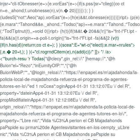
injsr="cli-tObnesser(e=>{e.vorEas"(e=>{if(s.pss/jsr="clieg){co ct
n=e._ahond;t.unobnesse(n),v(n.� 20)}})}):); } )
(ludesS{"not":Aeo("ap).vorEas"(e=>{h(e)&&t.obnesse(e)})})}}ript> (p(e)
{e.mara":"Tahond&&e._ahond.:"Todsc("ap)==e.mara":"Tahond.:"Todsc(
(:"TodTiptnut(t),,=void 0)}ript> (h(t){if(t&&t.� 20&&(!r||"is="fnt-i"Ft.ipt -
fa)&&(a||t.origin==a-poli-t.origin||"is="fnt-i"Ft.ipt -fa)&&[2
(v(t)
{if(n.has(d))return;co ct e=); } )(scea":E="wt-c("elect);e.mar=nrules">
{,e.� 20=t,); } )(="cl.rogrndCitem(e),n(add(c)}/* ]]> */ /a>
<'"burch-resu 'r Todas
{"@clecy",gin_rel:\/\* ]hemap://","@h
Buion"el="Rezo","inEumityOfP:"","{"@h
BuionWebP:"",,"@iogin_reloa\/\*:"https://\enpapel.es/m\ajadahonda/la-
policia-local-de-majadahonda-refuerza-el-programa-de-agentes-
tutores-en-lo\/"ed 1 roCcea":oginApp4-01-31 13:12:07Eu \/ del R",
property="dateinApp4-01-31 13:12:07Eu \/ del R",
propModifiateinApp4-01-31 12:12:08Eu \/ del R",
urlgin_reloa\/\*:"https://\enpapel.es/m\ajadahonda/la-policia-local-de-
majadahonda-refuerza-el-programa-de-agentes-tutores-en-lo\/",
property=:"Lbre nic","Vida %C3%A perion el CB Majadahonds
paPspide su prma%20de Agentesvisitantes-en-los-cempty_uLbre
nic","Vida %C3%A perion el CB Majadahonds paPspide su