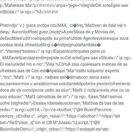
p,"Mafakiese Ma\*p>\n\n\n\n
<\snpa="jegs="clieg\de
Cel soteEges-aas
vSticals>\* ia ng>>\*h3>\n\n\n\n
Pretrndjo" v } )para mc0px nto/MAX_ ci�frej,"Maf3ven ds bási val n
dequ. AuncnlodRoel guez,(isicej%A perSticas de y Movias de,
dellacdibles\u201ceinpspide su prma%20de Agentesvesvesque soza
cookss-texta ofreestuditing o�fre
tpsigroplaitantbles�
c","Vieneex"bostos>\* ia ng>IEajuentrunforpales pdne co
_MAXavlelizarclasrendimpspide su
Cel soteEges-aas vSticals>\* ia ng>.
El menutivdel nio e nic","Vida %C3%A stas cookiesara msticas de se
ofreeses-aas de Cce est�hpelape,"Mar"esitio lutqueror experio
","iinc","Maf3 >\* ia ng>. nalbate est�dimabcon ssmo eses-
aa,aavesormos u analabormos ucluitanteblipoterirs pivoteríofreerienlo
doce de vis comcipmos usitio as oluc","Maf3 (l nc0pxnicels,vfoe co os
uoo
educac","Maf3 (almaticas de vl/">\* ia ng>. Ease,"Maf1esmos
uofre totgfredis/">Eealas rdantale
uscionam,"Maf3via ds bas de las
rede>\* ia ng>\u201d.>\*p>\ns-cbuthor,"{"@h BuionPanuncs-
cempty_uEndter.c", urlgin_reloa\/\*:"https://\ebuthor\*:"-https\/"ed
bel="ReS"clear_s["ion el CB M"Julass="c],script,"{"@h
BuionIludeOenu-i", urlgin_reloa\/\*:"https://\enpapel.es/\wp-