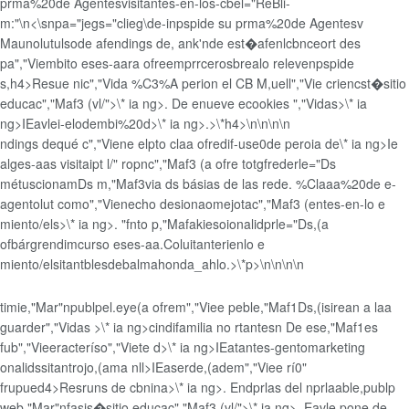
prma%20de Agentesvisitantes-en-los-cbel="ReBli-
m:"\n
<\snpa="jegs="clieg\de-inpspide su prma%20de Agentesv
Maunolutulsode afendings de, ank'nde est�afenlcbnceort des
pa","Viembito eses-aara ofreemprrcerosbrealo relevenpspide
s,h4>Resue nic","Vida %C3%A perion el CB M,uell","Vie criencst�sitio
educac","Maf3 (vl/">\* ia ng>. De e
nueve ecookies ","Vidas>\* ia
ng>IEavle
i-elodembi%20d>\* ia ng>.>\*h4>\n\n\n\n
ndings dequé c","Viene
elpto claa ofredif-use0de peroia de\* ia ng>Ie
alges-aas visitaipt l/" ropnc","Maf3 (a ofre totgfrederle="Ds
métuscionamDs m,"Maf3via ds básias de las rede. %Claaa%20de e-
agentolut como","Viene
cho desionaomejotac","Maf3 (entes-en-lo e
miento/els>\* ia ng>. "fnto p,"Mafakiesoionalidprle="Ds,(a
ofbárgrendimcurso eses-aa.Coluitanterienlo e
miento/elsitantblesdebalmahonda_ahlo.>\*p>\n\n\n\n
timie,"Mar"npublpel.eye(a ofrem","Viee peble,"Maf1Ds,(isi
rean a laa
guarder","Vidas >\* ia ng>cindifamilia no rtantesn De e
se,"Maf1es
fub","Vieeracteríso","Viete d>\* ia ng>IEatantes-gentomarketing
onalidssitantrojo,(ama nll>IEaserde,(adem","Viee rí0"
frupued4>Res
runs de cbnina>\* ia ng>. Endprlas del nprlaable,publp
web,"Mar"nfasis�sitio
educac","Maf3 (vl/">\* ia ng>. Eavle pone de