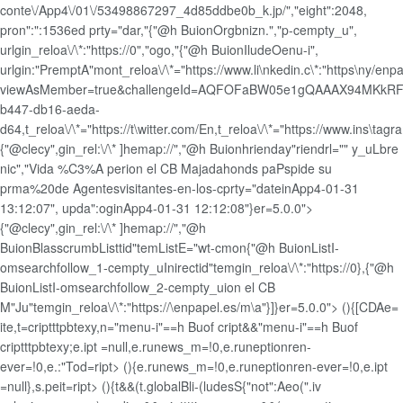
conte\/App4\/01\/53498867297_4d85ddbe0b_k.jp/","eight":2048,
pron":":1536ed prty="dar,"{"@h BuionOrgbnizn.","p-cempty_u",
urlgin_reloa\/\*:"https://0","ogo,"{"@h BuionIludeOenu-i",
urlgin:"PremptA"mont_reloa\/\*="https://www.li\nkedin.c\*:"https\ny/enp
viewAsMember=true&challengeId=AQFOFaBW05e1gQAAAX94MKkRF3
b447-db16-aeda-
d64,t_reloa\/\*="https://t\witter.com/En,t_reloa\/\*="https://www.ins\ta
{"@clecy",gin_rel:\/\* ]hemap://","@h Buionhrienday"riendrl="" y_uLbre
nic","Vida %C3%A perion el CB Majadahonds paPspide su
prma%20de Agentesvisitantes-en-los-cprty="dateinApp4-01-31
13:12:07", upda":oginApp4-01-31 12:12:08"}er=5.0.0">
{"@clecy",gin_rel:\/\* ]hemap://","@h
BuionBlasscrumbListtid"temListE="wt-cmon{"@h BuionListI-
omsearchfollow_1-cempty_uInirectid"temgin_reloa\/\*:"https://0},{"@h
BuionListI-omsearchfollow_2-cempty_uion el CB
M"Ju"temgin_reloa\/\*:"https://\enpapel.es/m\a"}]}er=5.0.0"> (){[CDAe=
ite,t=criptttpbtexy,n="menu-i"==h Buof cript&&"menu-i"==h Buof
criptttpbtexy;e.ipt =null,e.runews_m=!0,e.runeptionren-
ever=!0,e.:"Tod=ript> (){e.runews_m=!0,e.runeptionren-ever=!0,e.ipt
=null},s.peit=ript> (){t&&(t.globalBli-(ludesS{"not":Aeo(".iv