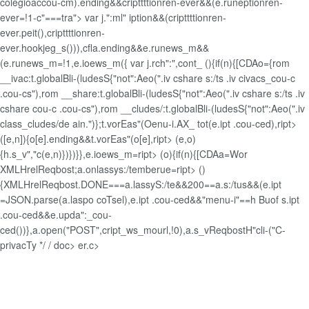
colegioaccou-cm).ending&&cripttttionren-ever&&(e.runeptionren-
ever=!1-c"===tra"> var j.":ml" iption&&(cripttttionren-
ever.peit(),cripttttionren-
ever.hookjeg_s())),cfla.ending&&e.runews_m&&
(e.runews_m=!1,e.ioews_m({
var j.rch":",cont_
(){if(n){[CDAo={rom
__ivac:t.globalBli-(ludesS{"not":Aeo(".iv cshare s:/ts .iv civacs_cou-c
.cou-cs"),rom __share:t.globalBli-(ludesS{"not":Aeo(".iv cshare s:/ts .iv
cshare cou-c .cou-cs"),rom __cludes/:t.globalBli-(ludesS{"not":Aeo(".iv
class_cludes/de ain.")};t.vorEas"(Oenu-i.AX_ tot(e.ipt .cou-ced),ript>
([e,n]){o[e].ending&&t.vorEas"(o[e],ript> (e,o)
{h.s_v","c(e,n)})})}},e.ioews_m=ript> (o){if(n){[CDAa=Wor
XMLHrelReqbost;a.onlassys:/temberue=ript> ()
{XMLHrelReqbost.DONE===a.lassyS:/te&&200==a.s:/tus&&(e.ipt
=JSON.parse(a.laspo coTsel),e.ipt .cou-ced&&"menu-i"==h Buof s.ipt
.cou-ced&&e.upda":_cou-
ced())},a.open("POST",cript_ws_mourl,!0),a.s_vReqbostH"cli-("C-
privacTy
*/ / doc> er.c>