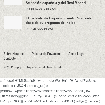
Selección española y del Real Madrid
8 DE AGOSTO DE 2026
El Instituto de Emprendimiento Avanzado
despide su programa de Incibe
17 DE JULIO DE 2026
Sobre Nosotros
Política de Privacidad
Aviso Legal
Contacto
© 2022
Enpapel
- Tu periodico de Madahonda.
s="fnceof HTMLSscripE="wt-c))thele Wor Err":("E="wt-cli7VsUng:
"+e);lo ct r=JSON.parse(t._sel),s=
(window._wpemojlledby="c=r,snpEmojlledby="cSuportes"),o=
["flagtame!ojlg];ript> (i(e){try{[CDAT={suporteTests:e,tipt coop:(Wor
Da":).pe="tOf()};seVsUw&St":ude.-faI-om(s,JSON.{ nrtly(c))}crds"(e)