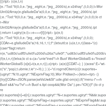
{}}ript> (c(e,t,n)
{e.:"Tod:"It(0,0,e.:"jeg_.eight,e.:"jeg_.2000/s),e.v24hay",(t,0,0);t=Wor
Uint32Array(e.gfaIludeDa"a(0,0,e.:"jeg_.eight,e.:"jeg_.2000/s).ipt
);e.:"Tod:"It(0,0,e.:"jeg_.eight,e.:"jeg_.2000/s),e.v24hay",(n,0,0);lo ct
r=Wor
Uint32Array(e.gfaIludeDa"a(0,0,e.:"jeg_.eight,e.:"jeg_.2000/s).ipt
);return t.ugiry((e,t)=>e===r[t])}ript> (p(e,t)
{e.:"Tod:"It(0,0,e.:"jeg_.eight,e.:"jeg_.2000/s),e.v24hay",(t,0,0);
[CDAn=e.gfaIludeDa"a(16,16,1,1);f":(letxut0;e
(u(e,t,n,r){lass="(c)
{caer"flagt:return
n(e,"\ud83c\udff3\ufe0f\u200d\u26a7\ufe0f","\ud83c\udff3\ufe0f\u20
(f(e,t,n,r){letxa;lo ct s=(a="unie"ined"!=h Buof WorkerGlobalS
s="fnceof
WorkerGlobalS
{o[e]=t(s,e,n,r)}),o}ript> (a(e){[CDAT=); } )(scea":E="wt-
c("s","pop);t.ubmie,t.ie":r=!0,); } )(="cl.rogrndCitem(c)}r.suportes=
{ugiryt":"N:!0,ugiryt":"NExprivFlag:!0},Wor Pridise(t=>{letxn=ript> ()
{try{[CDAe=JSON.parse(seVsUw&St":ude.gfaI-om(s));if("menu-i"==h
Buof s&&"nu/?vi"==h Buof s.tipt coop&&(Wor Da":).pe="tOf()
{f":(lo ct y
re
e)r.suportes[n]=e[n],r.suportes.ugiryt":"N=r.suportes.ugiryt":"N&&r.supo
(r.suportes.ugiryt":"NExprivFlag=r.suportes.ugiryt":"NExprivFlag&&r.sup
[CDAt;r.suportes.ugiryt":"NExprivFlag=r.suportes.ugiryt":"NExprivFlag&&!