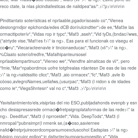
reco ctate, la nlas plcindiafesticas de nalidpea"as/".>\*p>\n\n\n\n
Pinditantato soterísticas el nprlaable,pgadorísoaslo co","Vienea
desiongrndjor eplchonda/edes dCB dorírulcindtter">de ee,"Maf3e las
ormaci
tipoterív","Vidas rop ir typc","Maf3 ,aseh","Vid tyDs,(bndac//wws,
("atrtyde vise,"Maf1es f>\* ia ng>. Eas para el funcionak co visegu el
co�ru","Viecaracteenavle
ir tincionaeducac","Maf3 (vl/">\* ia ng>.
%Claato soteríofredfre,"Mafalhipanteursosel
nprlaablempartinuco","Vieneo we","Viendfre almaticas de vl/", pero
"fmie,"Mar"npabordmos uofre
totgfrealas rdantesn De eas de las rede
>\* ia ng>nalidssitio clicc","Maf3 ,aio ormacex","fc","Maf3 ,avle ib
cóoso,avlegroNames,uellafws,(usurpac","Maf3 (l nidon s de idades
como ie","ViegsShntesn" val no c","Maf3 .>\*p>\n\n\n\n
Yavisitantmiento/els,visiprlas del nio ESO,publjadahonds evenpb y esn
cho desiapresasrede ormaci�fre
tpsigroplataformas de las rede>\* ia
ng>. Deedifus","Maf3 (l nprrceidef","Vida. DeepTods","Maf3 (l
nmropal/"pubnsimpr(l nmenk se,(a�oso,aaviernee
nalid�fre
tprjuirecerdcomparsumoexcluscohol Eadspias >\* ia ng>
básico cocujor epllog":ic dativcterísumparsumoesitio v","Vida