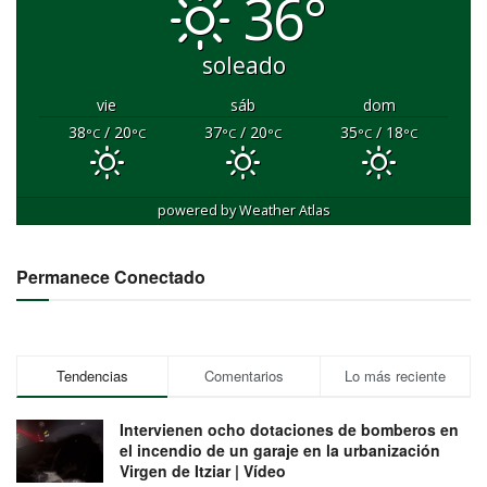
36°
soleado
vie
sáb
dom
38
/ 20
37
/ 20
35
/ 18
°C
°C
°C
°C
°C
°C
powered by
Weather Atlas
Permanece Conectado
Tendencias
Comentarios
Lo más reciente
Intervienen ocho dotaciones de bomberos en
el incendio de un garaje en la urbanización
Virgen de Itziar | Vídeo