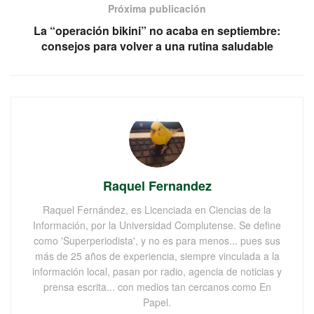
Próxima publicación
La “operación bikini” no acaba en septiembre:
consejos para volver a una rutina saludable
Raquel Fernandez
Raquel Fernández, es Licenciada en Ciencias de la
Información, por la Universidad Complutense. Se define
como 'Superperiodista', y no es para menos... pues sus
más de 25 años de experiencia, siempre vinculada a la
información local, pasan por radio, agencia de noticias y
prensa escrita... con medios tan cercanos como En
Papel.