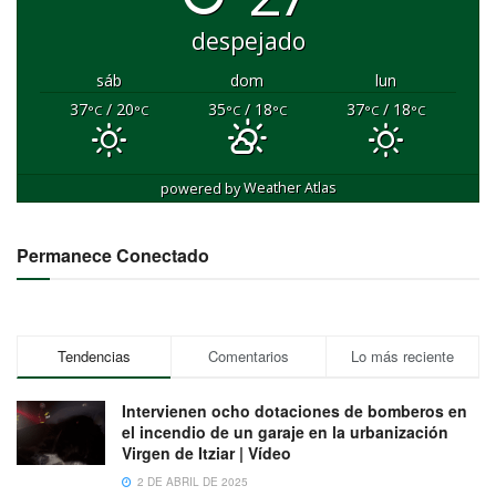
despejado
sáb
dom
lun
37
/ 20
35
/ 18
37
/ 18
°C
°C
°C
°C
°C
°C
powered by
Weather Atlas
Permanece Conectado
Tendencias
Comentarios
Lo más reciente
Intervienen ocho dotaciones de bomberos en
el incendio de un garaje en la urbanización
Virgen de Itziar | Vídeo
2 DE ABRIL DE 2025