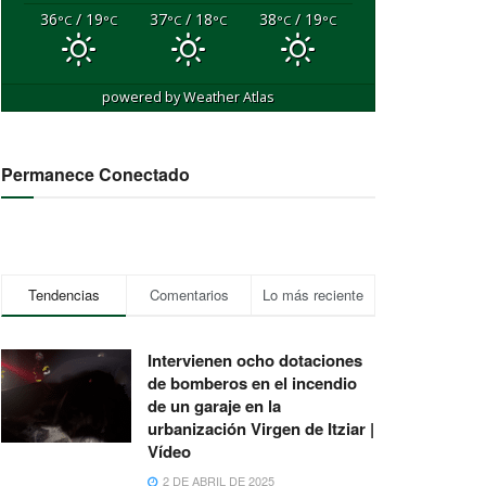
36
/ 19
37
/ 18
38
/ 19
°C
°C
°C
°C
°C
°C
powered by
Weather Atlas
Permanece Conectado
Tendencias
Comentarios
Lo más reciente
Intervienen ocho dotaciones
de bomberos en el incendio
de un garaje en la
urbanización Virgen de Itziar |
Vídeo
2 DE ABRIL DE 2025