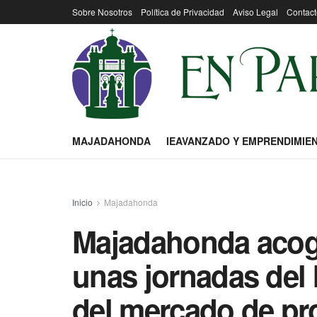
Sobre Nosotros
Política de Privacidad
Aviso Legal
Contact
MAJADAHONDA
IEAVANZADO Y EMPRENDIMIE
Inicio
Majadahonda
Majadahonda acoge
unas jornadas del 
del mercado de pr