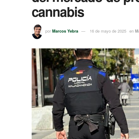
cannabis
por
Marcos Yebra
16 de mayo de 2025
en
M