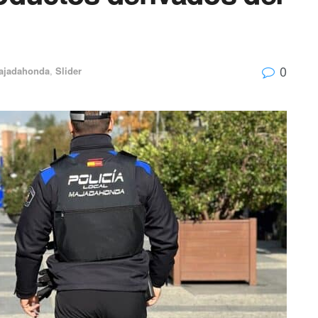
0
ajadahonda
,
Slider