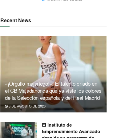
Recent News
«¡Orgullo majariego!»: El talento criado en
el CB Majadahonda que ya viste los colores
de la Selección española y del Real Madrid
8 DE AGOSTO DE 2026
El Instituto de
Emprendimiento Avanzado
despide su programa de