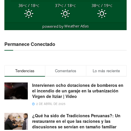
36
/ 18
37
/ 18
38
/ 19
°C
°C
°C
°C
°C
°C
powered by
Weather Atlas
Permanece Conectado
Tendencias
Comentarios
Lo más reciente
Intervienen ocho dotaciones de bomberos en
el incendio de un garaje en la urbanización
Virgen de Itziar | Vídeo
2 DE ABRIL DE 2025
¿Qué ha sido de Tradiciones Peruanas?: Un
restaurante en el que las raciones y las
discusiones se servían en tamaño familiar