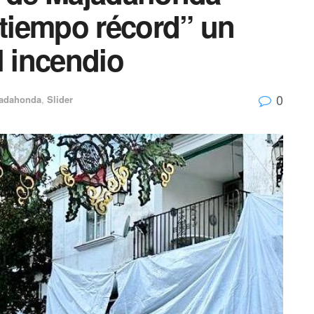
 tiempo récord” un
l incendio
0
adahonda
,
Slider