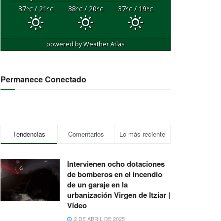
37
/ 21
38
/ 20
37
/ 19
°C
°C
°C
°C
°C
°C
powered by
Weather Atlas
Permanece Conectado
Tendencias
Comentarios
Lo más reciente
Intervienen ocho dotaciones
de bomberos en el incendio
de un garaje en la
urbanización Virgen de Itziar |
Vídeo
2 DE ABRIL DE 2025