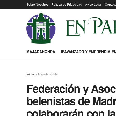
Sobre Nosotros
Política de Privacidad
Aviso Legal
Contact
MAJADAHONDA
IEAVANZADO Y EMPRENDIMIE
Inicio
Majadahonda
Federación y Asoc
belenistas de Madr
colaborarán con l