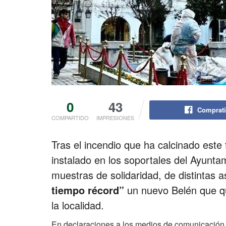
0
43
Comprati
COMPARTIDO
IMPRESIONES
Tras el incendio que ha calcinado est
instalado en los soportales del Ayunta
muestras de solidaridad, de distintas 
tiempo récord”
un nuevo Belén que qu
la localidad.
En declaraciones a los medios de comunicación, 