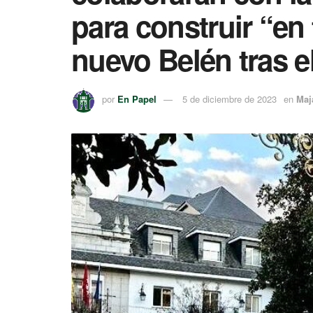
para construir “en
nuevo Belén tras e
por
En Papel
5 de diciembre de 2023
en
Maj