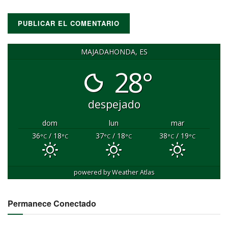
MAJADAHONDA, ES
28°
despejado
dom
lun
mar
36
/ 18
37
/ 18
38
/ 19
°C
°C
°C
°C
°C
°C
powered by
Weather Atlas
Permanece Conectado