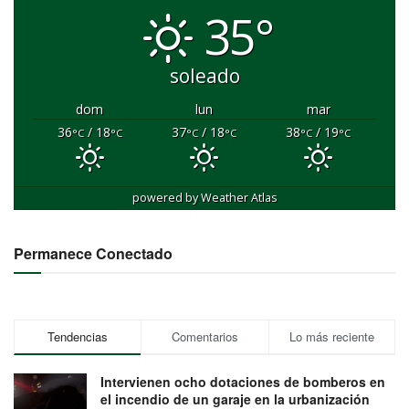
35°
soleado
dom
lun
mar
36
/ 18
37
/ 18
38
/ 19
°C
°C
°C
°C
°C
°C
powered by
Weather Atlas
Permanece Conectado
Tendencias
Comentarios
Lo más reciente
Intervienen ocho dotaciones de bomberos en
el incendio de un garaje en la urbanización