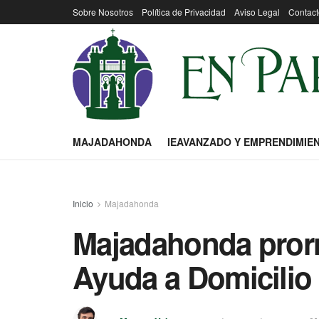
Sobre Nosotros
Política de Privacidad
Aviso Legal
Contact
MAJADAHONDA
IEAVANZADO Y EMPRENDIMIE
Inicio
Majadahonda
Majadahonda prorr
Ayuda a Domicilio