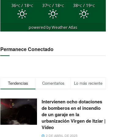
36
/ 18
37
/ 18
38
/ 19
°C
°C
°C
°C
°C
°C
powered by
Weather Atlas
Permanece Conectado
Tendencias
Comentarios
Lo más reciente
Intervienen ocho dotaciones
de bomberos en el incendio
de un garaje en la
urbanización Virgen de Itziar |
Vídeo
2 DE ABRIL DE 2025