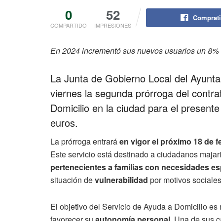
0
52
Comprati
COMPARTIDO
IMPRESIONES
En 2024 incrementó sus nuevos usuarios un 8%
La Junta de Gobierno Local del Ayun
viernes la segunda prórroga del contra
Domicilio en la ciudad para el presente
euros.
La prórroga entrará
en vigor el próximo 18 de f
Este servicio está destinado a ciudadanos maja
pertenecientes a familias con necesidades es
situación de
vulnerabilidad
por motivos sociales,
El objetivo del Servicio de Ayuda a Domicilio es 
favorecer su
autonomía personal
. Una de sus c