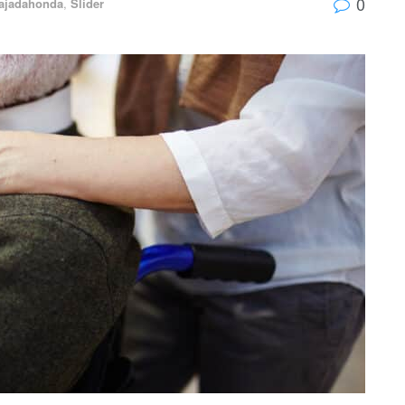
0
ajadahonda
,
Slider