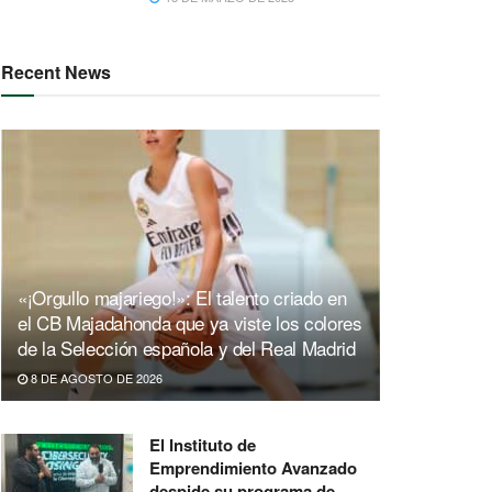
Recent News
«¡Orgullo majariego!»: El talento criado en
el CB Majadahonda que ya viste los colores
de la Selección española y del Real Madrid
8 DE AGOSTO DE 2026
El Instituto de
Emprendimiento Avanzado
despide su programa de