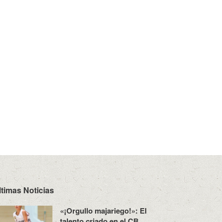
ltimas Noticias
«¡Orgullo majariego!»: El
talento criado en el CB