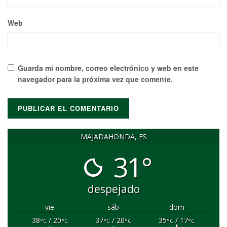
Web
Guarda mi nombre, correo electrónico y web en este
navegador para la próxima vez que comente.
MAJADAHONDA, ES
31°
despejado
vie
sáb
dom
38
/ 20
37
/ 20
35
/ 17
°C
°C
°C
°C
°C
°C