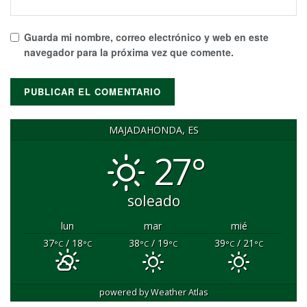
Guarda mi nombre, correo electrónico y web en este
navegador para la próxima vez que comente.
MAJADAHONDA, ES
27°
soleado
lun
mar
mié
37
/ 18
38
/ 19
39
/ 21
°C
°C
°C
°C
°C
°C
powered by
Weather Atlas