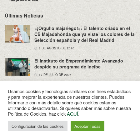
Últimas Noticias
«¡Orgullo majariego!»: El talento criado en el
CB Majadahonda que ya viste los colores de la
Selección española y del Real Madrid
8 DE AGOSTO DE 2026
El Instituto de Emprendimiento Avanzado
despide su programa de Incibe
17 DE JULIO DE 2026
Usamos cookies y tecnologías similares con fines estadísticos
y para mejorar la experiencia de nuestros clientes. Puedes
informarte con más detalle sobre qué cookies estamos
utilizando o desactivarlas. Si quieres saber más sobre nuestra
Sobre Nosotros
Política de Privacidad
Aviso Legal
Política de Cookies, haz click
AQUÍ
.
Contacto
Configuración de las cookies
Aceptar Todas
© 2022
Enpapel
- Tu periodico de Madahonda.