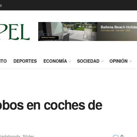
o
NTO
DEPORTES
ECONOMÍA
SOCIEDAD
OPINIÓN
obos en coches de
0
jadahonda
,
Slider