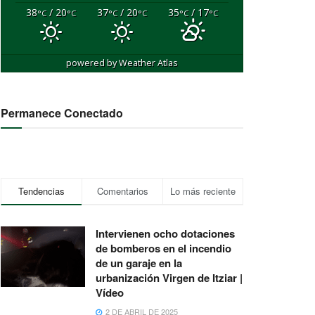
38
/ 20
37
/ 20
35
/ 17
°C
°C
°C
°C
°C
°C
powered by
Weather Atlas
Permanece Conectado
Tendencias
Comentarios
Lo más reciente
Intervienen ocho dotaciones
de bomberos en el incendio
de un garaje en la
urbanización Virgen de Itziar |
Vídeo
2 DE ABRIL DE 2025