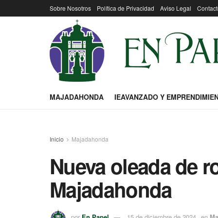
Sobre Nosotros
Política de Privacidad
Aviso Legal
Contact
MAJADAHONDA
IEAVANZADO Y EMPRENDIMIE
Inicio
Majadahonda
Nueva oleada de r
Majadahonda
por
En Papel
15 de diciembre de 2024
en
Ma