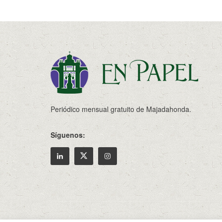
Periódico mensual gratuito de Majadahonda.
Síguenos:
© 2022
Enpapel
- Tu periodico de Madahonda.