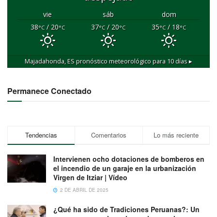
vie
sáb
dom
38
/ 20
37
/ 20
35
/ 18
°C
°C
°C
°C
°C
°C
Majadahonda, ES
pronóstico meteorológico para 10 días ▸
Permanece Conectado
Tendencias
Comentarios
Lo más reciente
Intervienen ocho dotaciones de bomberos en
el incendio de un garaje en la urbanización
Virgen de Itziar | Vídeo
2 DE ABRIL DE 2025
¿Qué ha sido de Tradiciones Peruanas?: Un