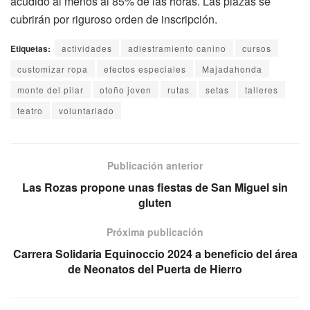
acudido al menos al 85% de las horas. Las plazas se
cubrirán por riguroso orden de inscripción.
Etiquetas:
actividades
adiestramiento canino
cursos
customizar ropa
efectos especiales
Majadahonda
monte del pilar
otoño joven
rutas
setas
talleres
teatro
voluntariado
Publicación anterior
Las Rozas propone unas fiestas de San Miguel sin
gluten
Próxima publicación
Carrera Solidaria Equinoccio 2024 a beneficio del área
de Neonatos del Puerta de Hierro