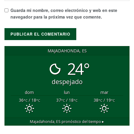
Guarda mi nombre, correo electrónico y web en este
navegador para la próxima vez que comente.
MAJADAHONDA, ES
24°
despejado
dom
lun
mar
36
/ 18
37
/ 18
38
/ 19
°C
°C
°C
°C
°C
°C
Majadahonda, ES
pronóstico del tiempo ▸