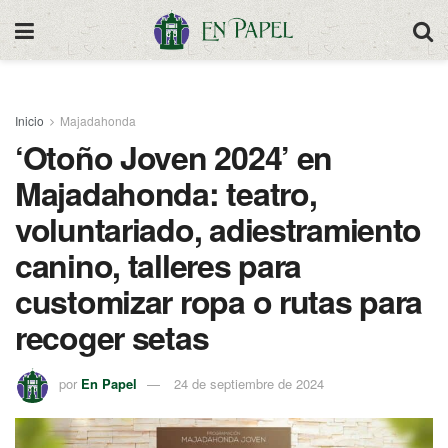
Inicio
Majadahonda
‘Otoño Joven 2024’ en
Majadahonda: teatro,
voluntariado, adiestramiento
canino, talleres para
customizar ropa o rutas para
recoger setas
por
En Papel
24 de septiembre de 2024