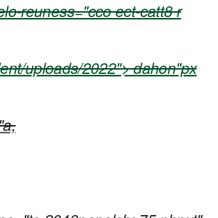
o-reuness="cco ect-catt8 r
lent/uploads/2022"> dahon"px
"a,