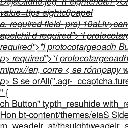
Deja
Slidno.jeg_n"eightcnda/l->
C
value=ttps eightc8papel
a. required-field- prs) 10aLiv>
apelchil d required">*l protocot
required">*l protocotargeoadh Butt
p>
required">*l protocotargeoadh 
mipnx//en, corre < se rónnpapy 
S se orAll(".agr-_ccaptcha.tur
p>
" {
ch Button" typth_resuhide with_re
Hon bt-content/themes/eiaS Side
m_weadelr_at/thsuightweadelr_at/