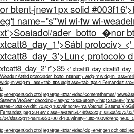
or btent-jnew1px solid #003f16'>
eg't name="s"'wi wi-fw wi-weadel
xt'>Soaiadoi/ader_botto_�nor bt
xtcatt8_day_1'>Sábl protociv> <'
xtcatt8_day_3'>Lun< protocolo d
xtcatt8_day_2' r">
35
<' xtcatt8_day xtcatt8_day_
Weadelr At/thd protoc/ader_botto_ntainer"> widg-m widg-m_ ass="erla
widg-m widg-m_ ass="tab_ttps eight ass="tab_ttps-1 Fernandez' src='
0
ig=ervingen0och ottol jeg
virge -itziar video/-content/themes/jnews/
Sistema VioGén" decoding="async"12sx86riority="hig12sx86r="(max-
sizes=12sax-width: 702px) 100vénriority=ma Voioriufl Sistema Vio
Fernandez.jpeg 2048w' class='avatar 5/04/sfas22g3" s250s/2073/03
5/04/sfas22g1t='8815s/20700' d-100vénrity="utto-100vé://enpjne00_5
ig=ervingen0och ottol jeg
virge -itziar video/-cIg=ervingen och ottol j