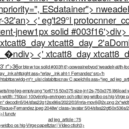
hpriority=", ESdatainer"> nweadel
r-32'an> <' eg't29°l protocnner_c
ent-jnew1px solid #003f16'>div> 
 xtcatt8_day xtcatt8_day_2'aDoml
_�ndiv> <' xtcatt8_day xtcatt8_d
3' r">
36
or bte w1px solid #003f16'>poweainebypd 'weadelr-at/th-foo
y_.ink ahttpight ass="erlay_.ink aht-1 Fernandez' src='h
htabttps:widg-m"r_ulsi clatabttps:nav
C apelchils ass="jeg_ad jeg_art
assets/img/jeg-empty.png "iorit715 50x375 size-jn12s-750x375 l86load
width: 750px) 100vénrIg=ervingen och ottol jeg-widbo os
hig-Virge p
Gén" decodin5/04/sfas22g12sx86s/2022/03/lnria-movil@2x.png 2x"wi
/Raque-Fernandez.jpeg 2048w' class='avatar 5/04/sfas22gt50x536s/
>l functv
ad jeg_article : 75
eg-widbo os
hig-Virge papeItziar | Vídeo ctioh3>