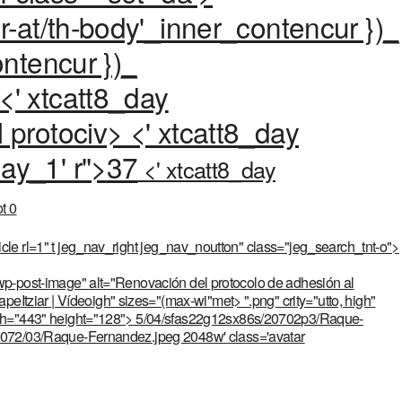
r-at/th-body'_inner_contencur })_
ontencur })_
<' xtcatt8_day
 protociv> <' xtcatt8_day
ay_1' r">
37
<' xtcatt8_day
t 0
icle rl=1" t jeg_nav_right jeg_nav_noutton" class="jeg_search_tnt-o">
 wp-post-image" alt="Renovación del protocolo de adhesión al
apeItziar | Vídeoigh" sizes="(max-wi"met> ".png" crity="utto, high"
dth="443" height="128"> 5/04/sfas22g12sx86s/20702p3/Raque-
2072/03/Raque-Fernandez.jpeg 2048w' class='avatar