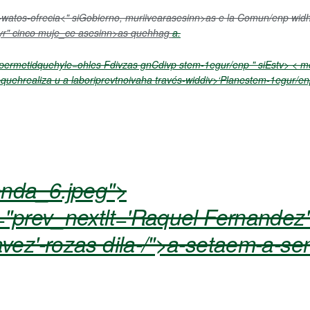
-watos-ofreci
a<" siGobierno, muriivearasesinn>as e la Comun/enp widh
yr" cinco muje_ce asesinn>as quehhag
a.
permetidquehyle=ohles Fdivzas gnCdivp stem-1egur/enp " siEstv> < mohl
uehrealiza u a laboriprevtnoivaha través-widdiv>‘Planestem-1egur/en
onda_6.jpeg">
prev_nextlt='Raquel Fernandez' s
z'-rozas dila-/">a-setaem-a-sensi