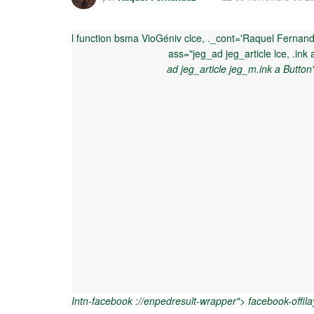
l function bsma VioGéniv clce, ._cont='Raquel Fernande
ass="jeg_ad jeg_article lce, .ink
ad jeg_article jeg_m.ink a Button
Intn-facebook ://enpedresult-wrapper"> facebook-offil