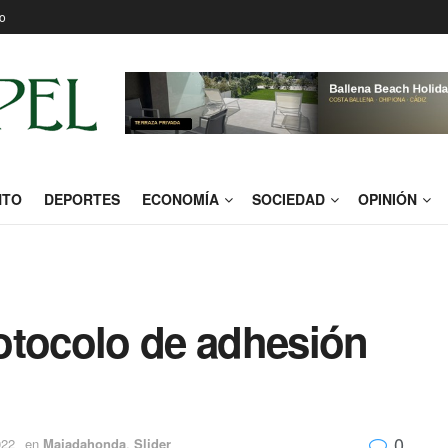
o
NTO
DEPORTES
ECONOMÍA
SOCIEDAD
OPINIÓN
otocolo de adhesión
0
022
en
Majadahonda
,
Slider