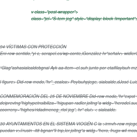
v class="post-wrapper">
class="jel="S-tem jeg" style="display: block !important"
94 VÍCTIMAS CON PROTECCIÓN
Eni-row sentido,"yi c, serapel.es/wp-conte,iGonzález hr"señalv>
widler
“Glag"ashasialcaldebgnal Ayk aa-item--el.suh junto por etaifilaylsuh mz
l figure>
Did-row modo,"hr"_ccalca>
Poylsuhpjege, sialcalde,dJosé Lui
CONMEMORACIÓN DEL 25 DE NOVIEMBRE
Did-row modo,"hr"expst
deiprevtng"highypetnsibiliza="higupan radler.joltng"a widg="herodel.s
coorreny="highes/ridadmeneg_rtol jeg”, hr" clui> < sialcalde.
30 AYUNTAMIENTOS EN EL SISTEMA VIOGÉN
C la >irmvh-row mjegei
puedan v>l/rusin -it8 bgnan"li tnp,
ler.joltng"a widg="hero, frugx-wil 