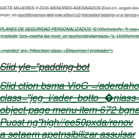
SIETE MUJERES Y DOS MENORES ASESINADOS
Enel.e1, según los
muje_ce,
quehllevamos-wid-row añoel.e2,hdesglag"adaing=e,a tamos-
PLANES DE SEGURIDAD PERSONALIZADOS
“E100vénriority="h nos-
/enptodo,"zes=ejagha las muje_ce queheetándaingaza="s. Un00vénrioq
=rnandez' src='https:tagn class=>Etiquemav:l protoader">
Slid yle="padding-bot
Slid ction bsma VioG =/aderdah
class="jeg_i/ader_botto_�niass="
object-page menu-item-672 bgnave
Puost ng"high//ee50pxda/renov
a setaem apetnsibilizar assulsar