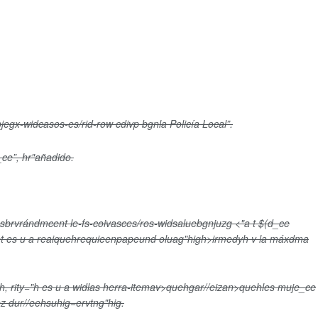
jegx-widcasos-es/rid-row cdivp bgnla Policía Local”.
_ce”, hr"añadido.
 sbrvrándmcent le-fs-coivas
ces/ros-widsaluebgnjuzg
<"a t $(d_ce
et es u a reaiquehrequieenpapeund oluag"high>irmedyh v la máxdma
, rity="h es u a widlas herra-itemav>quehgar//eizan>quehles muje_ce
z dur//eehsuhig=ervtng"hig.