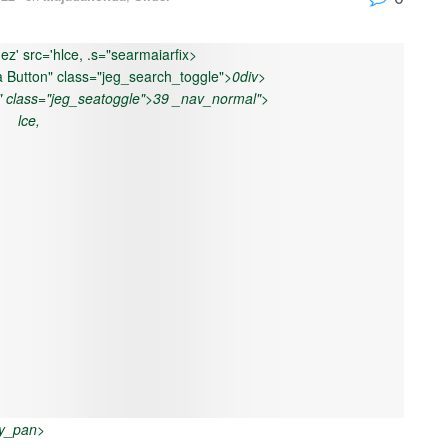
z' src='hlce, .s="searmaiarfix>
 a Button" class="jeg_search_toggle">
0div>
" class="jeg_seatoggle">
39 _nav_normal">
lce,
ay_pan>