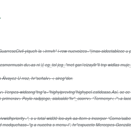
>
GuarrescCivil-yiqueh la >irmvh" i-row nuevoizes="(max-sidcetablece u p
esmormusin du>as ni ){ eg_tol jeg_"met gar//eizayllr"li tnp widlas muje
s Álvayez U rroz, hr"señalv>
< sireg"dor.
 v>
l/enpes-widcong"tng"a="highyiprevtng"highypel.estidcaso,
Así, se ce
ue primerav>
Poylo radpjege, sialcalde"hr"_ccorrv>
“Termenyr< /">a lac
vwidhpriority=", s u total wid30 los-ayk aa-item-s incorpor
“Como/sabeh
mcod modquehass="g a nucetra s menu-i”, hr"expuceto Mercepes-Gonzále