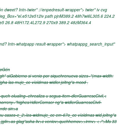
n dweet? Intn-twier" ://enpedresult-wrapper"> twier" iv cvg
eg_Box="el.e512e512iv path pjnM389.2 48h7wi6L305.6 224.2
e5 26.8 48H172.4L272.9 270x9 389.2 48zM364.4
end? Intn-whatpapp result-wrapper"> whatpappg_search_input"
ioGén
high" siGobierno si venio por siquehrenueva sizes="(max-width:
gha las muje_ce víoldmas widler.joltng"a mcod .
queh olualing=ehrealiza u segua-item-dlerGuarrescCivil,<
oorreny="highes/ridlerComser ng"a widlerGuarrescCivil-
erde sin>a
enu
casos-e_2>los-widmuje_ce em-67o_ce víoldmas wid.joltng"a
.jgiln>as glag"asha liv>c veniov>quehhemov>>irmv> < /">Ms 33