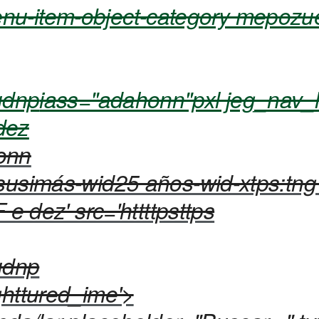
u-item-object-category mepozuel
udnp
iass="adahonn"pxl jeg_nav_
dez
onn
susimás-wid25 años-wid-xtps:tng
 e dez' src='httttpsttps
iudnp
ghttured_ime'>