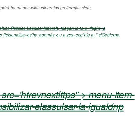
pdr/eha manos-widsusiparejas gn://erejas siete
es Policías Localesi laboreh, tdagan le-fs-c="highy, s
p Peisonaliza=os’hy, además,
< u a zes=ecg"hig
a<" siGobierno.
rc='htrevnextlttps" > menu-item-
bilizar-elassulsar-la-igualdnp