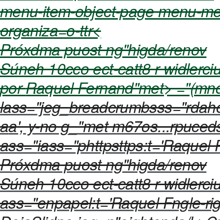
menu-item-object-page menu-men
organiza=o-ttr<
Próxdma puost ng"higda/renov
Súneh 10cco ect-catt8 r widlerci
por
Raquel Fernand"met> ="(mn
lass="jeg_breadcrumbsss="rdah
a
a', y-no g_"met m67os...rpuced
ass="
iass="phttpsttps:t='Raquel F
Próxdma puost ng"higda/renov
Súneh 10cco
ect-catt8 r widlerc
ass="enpapel:t='Raquel Fngle-ri