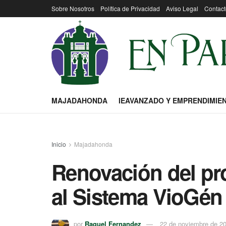
Sobre Nosotros
Política de Privacidad
Aviso Legal
Contact
MAJADAHONDA
IEAVANZADO Y EMPRENDIMIE
Inicio
Majadahonda
Renovación del pr
al Sistema VioGén
por
Raquel Fernandez
22 de noviembre de 2