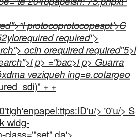
ype="te 2048papelsh: 75.phpxt"
red">*l protocoprotocopespt'>
C
52ylorequired required">
arch">
ocin orequired required"5>l
search">
l p>
="bac>l p>
Guarra
eóxdma veziqueh ing=e.cotargeo
ured_sdi)" + +
0'tigh'enpapel:ttps:ID'u/>
'0'u/>
S
k widg-
class="'set" da'>