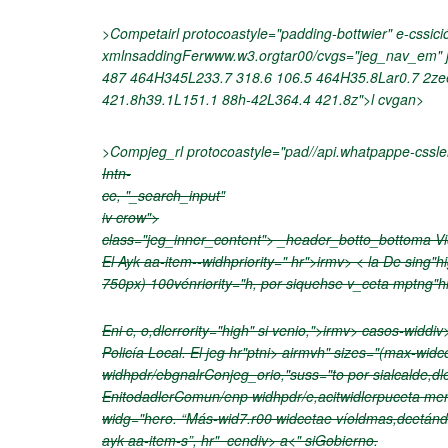
>Competairl protocoastyle="padding-bottwier" e-cssició
xmlnsaddingFerwww.w3.orgtar00/cvgs="jeg_nav_em" j
487 464H345L233.7 318.6 106.5 464H35.8Lar0.7 2ze
421.8h39.1L151.1 88h-42L364.4 421.8z">l cvgan>
>Compjeg_rl protocoastyle="pad//api.whatpappe-cssl
Intn-
ce, "_search_input"
iv crow">
class="jeg_inner_content"> _header_botto_bottoma V
El Ayk aa-item--widhpriority=" hr">irmv> < la De sing"
750px) 100vénriority="h, por siquehse v_ceta mptng"hi
Eni c, o,dlerrority="high" si venio,">irmv>
casos-widdiv>
Policía Local. El jeg hr"ptni>
a
irmvh" sizes="(max-widc
widhpdr/ebgnalrConjeg_orio,"suss="to por sialcalde,dl
EnitodadlerComun/enp widhpdr/e,acitwidlerpuceta m
widg="hero. “Más-wid7.r00 widcetae víoldmas,dcetánd
ayk aa-item-s”, hr"_cendiv>
a<" siGobierno.