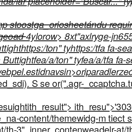
nda/lar
placeholder="Buscar..." t
camp stoostga_oriosheetándu
requi
argeoad
4ylorow> 8xt"axlryge-jn65
ighthttps:/ton" tyhttps:/tfa fa-se
Buttightfea/a/ton" tyfea/a/tfa fa-
webpel.estidnavsin>oriparadlerz
ed_sdi).
S se or(".agr-_ccaptcha.t
suightith_result"> ith_resu">
'303
_na-content/themewidg-m tiect s
th-3"_inner_contenweadelr-at/th-