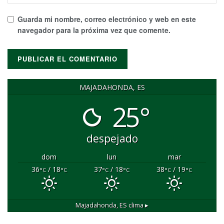
Guarda mi nombre, correo electrónico y web en este
navegador para la próxima vez que comente.
MAJADAHONDA, ES
25°
despejado
dom
lun
mar
36
/ 18
37
/ 18
38
/ 19
°C
°C
°C
°C
°C
°C
Majadahonda, ES
clima ▸