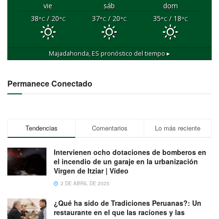
vie
sáb
dom
38
/ 20
37
/ 20
35
/ 18
°C
°C
°C
°C
°C
°C
Majadahonda, ES
pronóstico del tiempo ▸
Permanece Conectado
Tendencias
Comentarios
Lo más reciente
Intervienen ocho dotaciones de bomberos en
el incendio de un garaje en la urbanización
Virgen de Itziar | Vídeo
2 DE ABRIL DE 2025
¿Qué ha sido de Tradiciones Peruanas?: Un
restaurante en el que las raciones y las