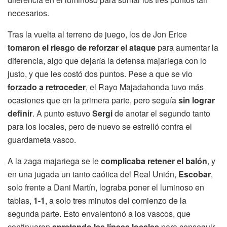
necesarios.
Tras la vuelta al terreno de juego, los de Jon Erice
tomaron el riesgo de reforzar el ataque
para aumentar la
diferencia, algo que dejaría la defensa majariega con lo
justo, y que les costó dos puntos. Pese a que se vio
forzado a retroceder
, el Rayo Majadahonda tuvo más
ocasiones que en la primera parte, pero seguía
sin lograr
definir
. A punto estuvo
Sergi
de anotar el segundo tanto
para los locales, pero de nuevo se estrelló contra el
guardameta vasco.
A la zaga majariega se le
complicaba retener el balón
, y
en una jugada un tanto caótica del Real Unión,
Escobar
,
solo frente a Dani Martín, lograba poner el luminoso en
tablas,
1-1
, a solo tres minutos del comienzo de la
segunda parte. Esto envalentonó a los vascos, que
continuaron
apretando las líneas locales
para conseguir