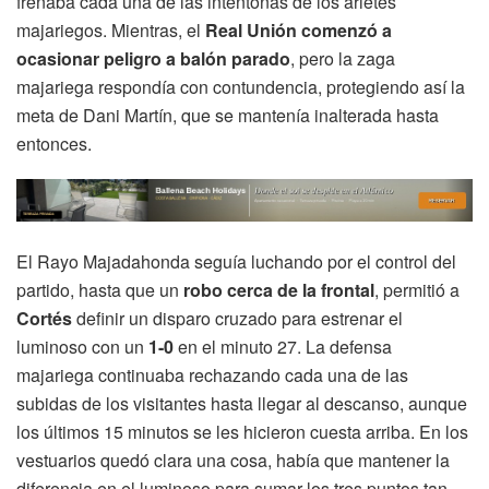
frenaba cada una de las intentonas de los arietes
majariegos. Mientras, el
Real Unión comenzó a
ocasionar peligro a balón parado
, pero la zaga
majariega respondía con contundencia, protegiendo así la
meta de Dani Martín, que se mantenía inalterada hasta
entonces.
El Rayo Majadahonda seguía luchando por el control del
partido, hasta que un
robo cerca de la frontal
, permitió a
Cortés
definir un disparo cruzado para estrenar el
luminoso con un
1-0
en el minuto 27. La defensa
majariega continuaba rechazando cada una de las
subidas de los visitantes hasta llegar al descanso, aunque
los últimos 15 minutos se les hicieron cuesta arriba. En los
vestuarios quedó clara una cosa, había que mantener la
diferencia en el luminoso para sumar los tres puntos tan