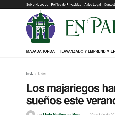
Sobre Nosotros
Política de Privacidad
Aviso Legal
Contact
MAJADAHONDA
IEAVANZADO Y EMPRENDIMIE
Inicio
Slider
Los majariegos har
sueños este veran
por
Maria Martinez de Mora
29 de julio de 20