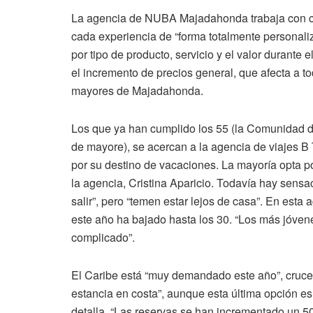
La agencia de NUBA Majadahonda trabaja con co
cada experiencia de “forma totalmente personaliza
por tipo de producto, servicio y el valor durante
el incremento de precios general, que afecta a t
mayores de Majadahonda.
Los que ya han cumplido los 55 (la Comunidad de
de mayore), se acercan a la agencia de viajes B T
por su destino de vacaciones. La mayoría opta por
la agencia, Cristina Aparicio. Todavía hay sensa
salir”, pero “temen estar lejos de casa”. En esta
este año ha bajado hasta los 30. “Los más jóve
complicado”.
El Caribe está “muy demandado este año”, crucer
estancia en costa”, aunque esta última opción es
detalla. “Las reservas se han incrementado un 50