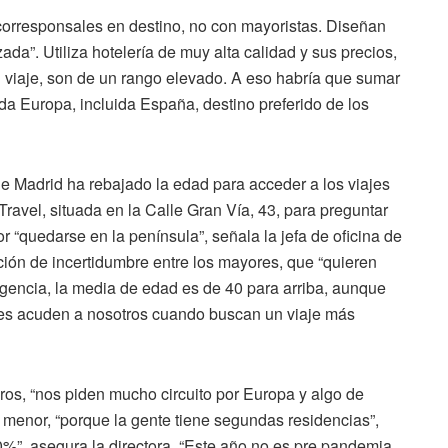
rresponsales en destino, no con mayoristas. Diseñan
da”. Utiliza hotelería de muy alta calidad y sus precios,
 el viaje, son de un rango elevado. A eso habría que sumar
oda Europa, incluida España, destino preferido de los
 Madrid ha rebajado la edad para acceder a los viajes
ravel, situada en la Calle Gran Vía, 43, para preguntar
 “quedarse en la península”, señala la jefa de oficina de
ción de incertidumbre entre los mayores, que “quieren
 agencia, la media de edad es de 40 para arriba, aunque
nes acuden a nosotros cuando buscan un viaje más
os, “nos piden mucho circuito por Europa y algo de
 menor, “porque la gente tiene segundas residencias”,
%”, asegura la directora. “Este año no es pre pandemia,