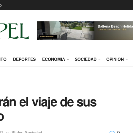
o
NTO
DEPORTES
ECONOMÍA
SOCIEDAD
OPINIÓN
án el viaje de sus
o
0
22
en
Slider
,
Sociedad