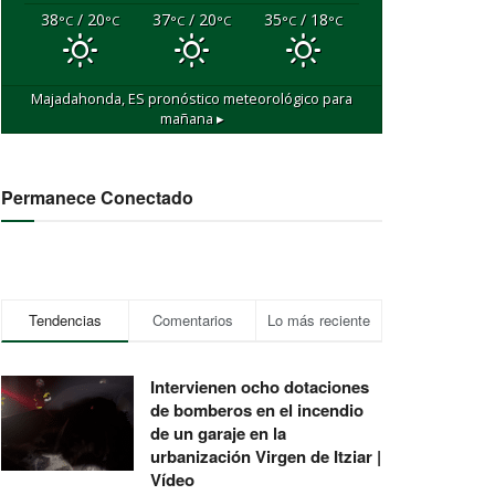
38
/ 20
37
/ 20
35
/ 18
°C
°C
°C
°C
°C
°C
Majadahonda, ES
pronóstico meteorológico para
mañana ▸
Permanece Conectado
Tendencias
Comentarios
Lo más reciente
Intervienen ocho dotaciones
de bomberos en el incendio
de un garaje en la
urbanización Virgen de Itziar |
Vídeo