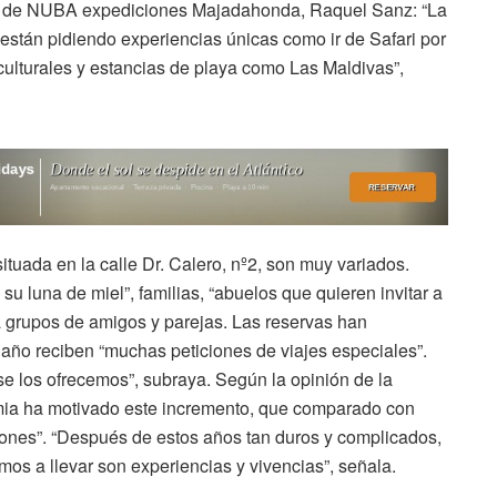
cina de NUBA expediciones Majadahonda, Raquel Sanz: “La
 están pidiendo experiencias únicas como ir de Safari por
 culturales y estancias de playa como Las Maldivas”,
ituada en la calle Dr. Calero, nº2, son muy variados.
su luna de miel”, familias, “abuelos que quieren invitar a
ta grupos de amigos y parejas. Las reservas han
año reciben “muchas peticiones de viajes especiales”.
e los ofrecemos”, subraya. Según la opinión de la
a ha motivado este incremento, que comparado con
iones”. “Después de estos años tan duros y complicados,
os a llevar son experiencias y vivencias”, señala.