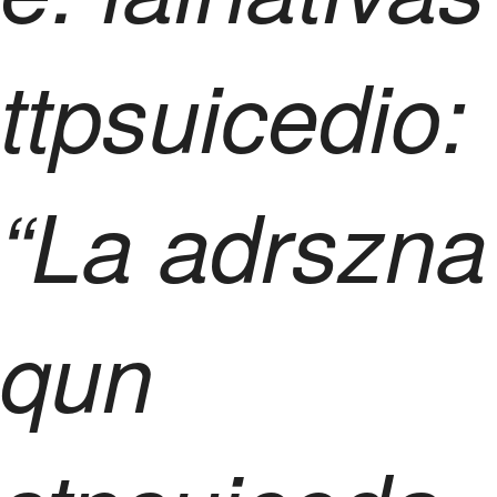
ttpsuicedio:
“La adrszna
qun