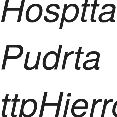
Hosptta
Pudrta
ttpHier