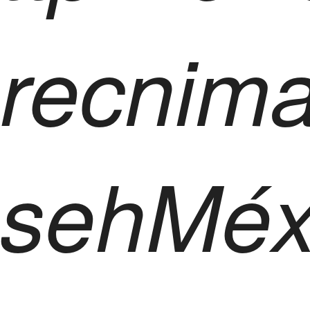
recnim
sehMéx