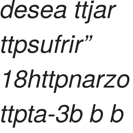
desea ttjar
ttpsufrir”
18httpnarzo
ttpta-3
b
b
b