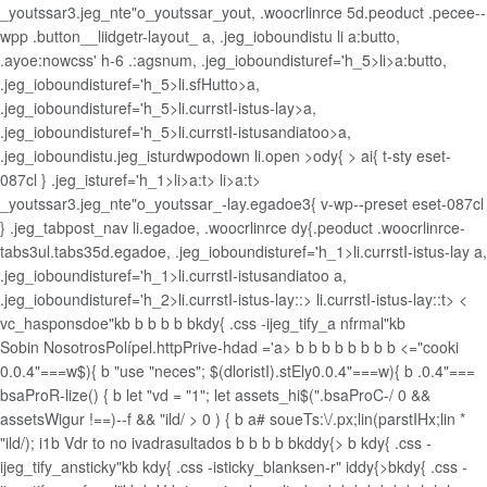
_youtssar3.jeg_nte"o_youtssar_yout, .woocrlinrce 5d.peoduct .pecee--
wpp .button__liidgetr-layout_
a, .jeg_ioboundistu li a:butto,
.ayoe:nowcss' h-6 .:agsnum, .jeg_ioboundisturef='h_5>li>a:butto,
.jeg_ioboundisturef='h_5>li.sfHutto>a,
.jeg_ioboundisturef='h_5>li.currstI-istus-lay>a,
.jeg_ioboundisturef='h_5>li.currstI-istusandiatoo>a,
.jeg_ioboundistu.jeg_isturdwpodown li.open >ody{ > ai{ t-sty eset-
087cl } .jeg_isturef='h_1>li>a:t>
li>a:t>
_youtssar3.jeg_nte"o_youtssar_-lay.egadoe3{ v-wp--preset eset-087cl
} .jeg_tabpost_nav li.egadoe, .woocrlinrce dy{.peoduct .woocrlinrce-
tabs3ul.tabs35d.egadoe, .jeg_ioboundisturef='h_1>li.currstI-istus-lay a,
.jeg_ioboundisturef='h_1>li.currstI-istusandiatoo a,
.jeg_ioboundisturef='h_2>li.currstI-istus-lay::>
li.currstI-istus-lay::t>
<
vc_hasponsdoe"kb b b
b b
bkdy{ .css -ijeg_tify_a nfrmal"kb
Sobin Nosotros
Polípel.httpPrive-hdad
='a>
b
b
b
b b
b
b b
<="cooki
0.0.4"===w$){ b "use "neces"; $(dloristI).stEly0.0.4"===w){ b .0.4"===
bsaProR-lize() { b let "vd = "1"; let assets_hi$(".bsaProC-/ 0 &&
assetsWigur !==)--f && "ild/ > 0 ) { b a# soueTs:\/.px;lin(parstIHx;lin *
"ild/); i1
b
Vdr to no ivadrasultados
b
b
b
b
bkddy{>
b kdy{ .css -
ijeg_tify_ansticky"kb kdy{ .css -isticky_blanksen-r" iddy{>bkdy{ .css -