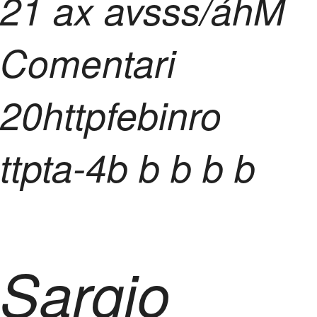
21 ax avsss/áhM
Comentari
20httpfebinro
ttpta-4
b
b
b
b b
Sargio