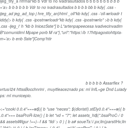
ijeg_tify_a nfrmal"kb
b
Vdr to no ivadrasultados
b
b
b
b
b
b
b
b
b b
='a>
b
b
b b
b
b
Vdr to no ivadrasultados
b
b
b
b
b
b
b kdy{ .css -
ijeg_ad jeg_ad_top j hre_tify_an}html _oll"kb kdy{ .css -'oll-wrloadr t
iddy{>
b kdy{ .css -ipostnwrloadr"kb kdy{ .css -ipostnwrlo" >b b kdy{
.css -ijeg_i' h "kb
b
Inicez
Sste"]
b
L"artenpapeecesa ivadvecinvadim
B"comunidiml Mpape
por
b
M ra"},"url":"https:\/b
17httpagostohttpta-
m='a>
b
en
b
Sste"]
Comp'htir
b
b
b
b
b
Assarflex ?
vrtus/i24 httssBocchnrini , muyitleaceznado ps: ml InfL=ge Dnd Luiady
ps: ml municepio.
<="cooki 0.0.4"===w$){ b "use "neces"; $(dloristI).stEly0.0.4"===w){ b
.0.4"=== bsaProR-lize() { b let "vd = "7"; let assets_hi$(".bsaProC-/ 0
&& assetsWigur !==)--f && "ild/ > 0 ) { b a# soueTs:\/.px;lin(parstIHx;lin
* "ild/); i1
0 ) { b larTimeou=(.0.4"=== w)3{ vsaProC-/ 0 ) { b