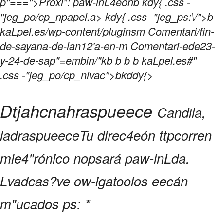
p"===">Próxi": paw-inL4eón
b kdy{ .css -
"jeg_po/cp_npapel.a> kdy{ .css -"jeg_ps:\/">b
kaLpel.es/wp-content/pluginsm Comentari/fin-
de-sayana-de-lan12'a-en-m Comentari-ede23-
y-24-de-sap"=embin/"kb
b
b b kaLpel.es#"
.css -"jeg_po/cp_nlvac">
bkddy{>
Dtjahcnahraspueece
Candila,
ladraspueece
Tu direc4eón ttpcorren
mle4"rónico nopsará paw-inLda.
Lvadcas?ve ow-igatooios eecán
m"ucados ps:
*