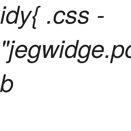
idy{ .css -
"jegwidge.p
b