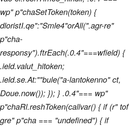
wp" p"chaSetToken(token) {
dloristI.qe":"Smle4"orAll(".agr-re"
p"cha-
responsy").ftrEach(.0.4"===wfield) {
.ield.valut_hitoken;
.ield.se.At:""bule("a-lantokenno" ct,
Doue.now()); }); } .0.4"=== wp"
p"chaRl.reshToken(callvar() { if (r" tof
gre" p"cha === "undefined") { if