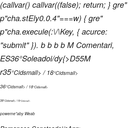
(callvar() callvar((false); return; } gre"
p"cha.stEly0.0.4"===w) { gre"
p"cha.execule(:\/\Key, { acurce:
"submit" }).
b
b b b
M Comentari,
ES
36°
Soleadoi/dy{>
D55
M
r
35
°Cidsmall> / 18
°Cidsmall>
36
°Cidsmall> / 18
°Cidsmall>
38
°Cidsmall> / 19
°Cidsmall>
poweme"aby
Wea
b