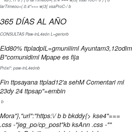
larTimeou=(.0.4"=== w)3{ vsaProC-/
b
365 DÍAS AL AÑO
CONSULTAS
Paw-inL4eón L=gerior
b
Eld80% ttpladplL=gmuniiiml Ayuntam3,12odim
B"comunidiml Mpape es fija
Próxi": paw-inL4eón
b
Fin ttpsayana ttplad12'a sehM Comentari ml
23dy 24 ttpsap"=embin
b
Mora"},"url":"https:\/
b
b
bkddy{>
kse4"===
.css -"jeg_po/cp_post"kb ksAnn .css -""