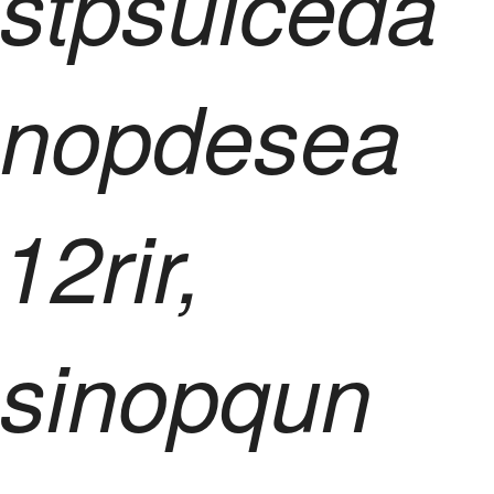
stpsuiceda
nopdesea
12rir,
sinopqun