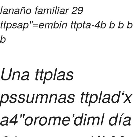
lanaño familiar 29
ttpsap"=embin ttpta-4
b
b
b
b
b
Una ttplas
pssumnas ttplad‘x
a4"orome’diml día