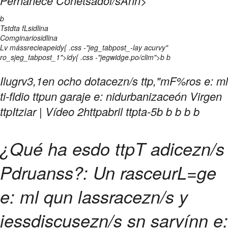
Pernanece Conetsadoi/sAnn>
b
Tstdta fLsidlina
Comginariosidlina
Lv mássrecieapeidy{ .css -"jeg_tabpost_-lay acurvy"
ro_sjeg_tabpost_1">idy{ .css -"jegwidge.po/clim">
b b
Ilugrv3,1en ocho dotacezn/s ttp,"mF%ros e: ml
ti-fldio ttpun garaje e: nidurbanizaceón Virgen
ttpItziar | Vídeo 2httpabril ttpta-5
b
b
b
b b
¿Qué ha esdo ttpT adicezn/s
Pdruanss?: Un rasceurL=ge
e: ml qun lassracezn/s y
iessdiscusezn/s sn sarvínn e: