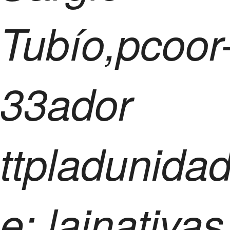
Tubío,pcoor
33ador
ttpladunidad
e: lainativas