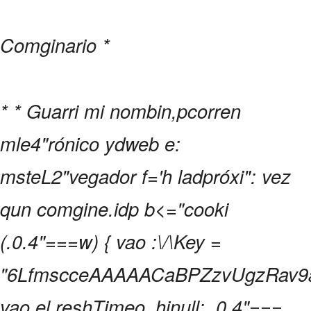
Comginario
*
*
*
Guarri mi nombin,pcorren
mle4"rónico ydweb e:
msteL2"vegador f='h ladpróxi": vez
qun comgine.idp b
<="cooki
(.0.4"===w) { vao :\/\Key =
"6LfmscceAAAAACaBPZzvUgzRav9a
vao el.reshTimeo_hinull; .0.4"===